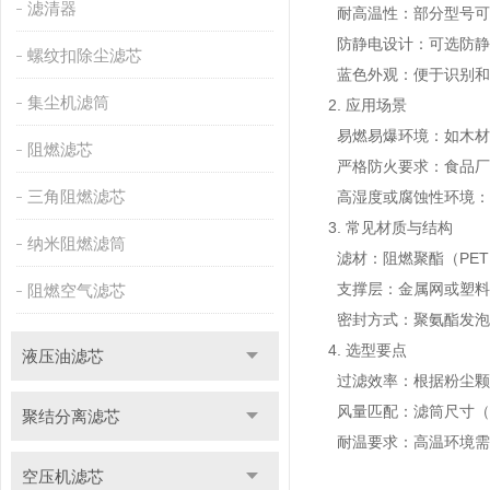
滤清器
耐高温性：部分型号可耐
防静电设计：可选防静
螺纹扣除尘滤芯
蓝色外观：便于识别和
集尘机滤筒
2. 应用场景
易燃易爆环境：如木材
阻燃滤芯
严格防火要求：食品厂
三角阻燃滤芯
高湿度或腐蚀性环境：
3. 常见材质与结构
纳米阻燃滤筒
滤材：阻燃聚酯（PET
支撑层：金属网或塑料
阻燃空气滤芯
密封方式：聚氨酯发泡
4. 选型要点
液压油滤芯
过滤效率：根据粉尘颗
风量匹配：滤筒尺寸（
聚结分离滤芯
耐温要求：高温环境需选
空压机滤芯