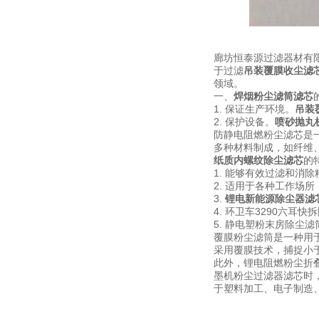
廊坊恒泰源过滤器材有
于过滤
吊装覆膜收尘滤
领域。
一、
焊烟粉尘滤筒滤芯
1. 保证生产环境。
吊装
2. 保护设备。
喷砂抛丸
防静电阻燃粉尘滤芯是
多种材料制成，如纤维
纸质内螺纹除尘滤芯
的
1. 能够有效过滤和消
2. 适用于各种工作场
3.
锂电新能源除尘器滤
4. 环卫车3290六
5. 静电塑粉末房除
覆膜粉尘滤筒
是一种用
采用覆膜技术，捕捉小于
此外，锂电阻燃粉尘折
墨机粉尘过滤器滤芯时
于塑料加工、电子制造