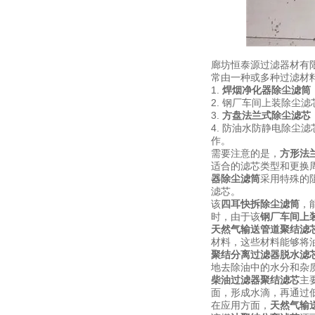
廊坊恒泰源过滤器材有
常由一种或多种过滤材
1.
焊烟净化器除尘滤筒
2. 钢厂车间上装除尘
3.
方盘法兰式除尘滤芯
4. 防油水防静电除
作。
需要注意的是，
方形法
适合的滤芯类型和更换
器除尘滤筒
采用特殊的
滤芯。
该
四耳快拆除尘滤筒
，
时，由于该
钢厂车间上
天然气输送管道聚结滤
材料，这些材料能够将
聚结分离过滤器脱水滤
地去除油中的水分和杂
柴油过滤器聚结滤芯
主
面，形成水滴，再通过
在应用方面，
天然气输