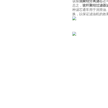
该煤
油聚结分离滤芯
还
总之，
玻纤聚结过滤器
种滤芯通常用于润滑油
换，以保证滤油机的效