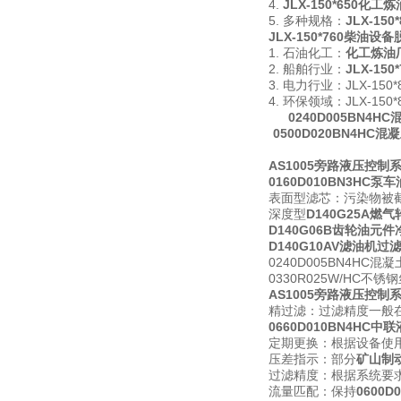
4.
JLX-150*650化
5. 多种规格：
JLX-15
JLX-150*760柴油设
1. 石油化工：
化工炼油
2. 船舶行业：
JLX-1
3. 电力行业：JLX-
4. 环保领域：JLX-
0240D005BN4
0500D020BN4HC
AS1005旁路液压控制
0160D010BN3HC
表面型滤芯：污染物被
深度型
D140G25A
D140G06B齿轮油元
D140G10AV滤油机过
0240D005BN4H
0330R025W/HC
AS1005旁路液压控制
精过滤：过滤精度一般在
0660D010BN4HC
定期更换：根据设备使
压差指示：部分
矿山制
过滤精度：根据系统要
流量匹配：保持
0600