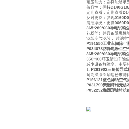
耐压能力：选择能够承
兼容性：保持
D140G
定期查看：定期查看
D
及时更换：发现
0160
清洁系统：更换
0660
365*289*660导电试
花粉等）并具备阻燃性
滤纸空气滤芯： 过滤
P191550工业车间除
P034078防静电粉尘
365*289*660导电试
350*400环卫清扫
减少设备故障率。主要
1.
P281902三角传导
耐高温涨圈翻边粉末滤
P196121蓝色滤纸空气
P031790聚酯纤维无
P032232椭圆形镀锌