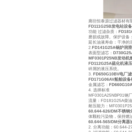
廊坊恒泰源过滤器材有限
FD111G25B发电站设
功能 过滤杂质：
FD1
磨损或故障。保护设备
延长油液寿命：干净的
2.
FD141G25A锅炉
表面型滤芯：
D730G
MF0301P25NB发动
FD112G25A硫化机液
碎屑的液压系统。
3.
FD650G10BV电
FD171G06AV船舶设
金属滤芯：
FD660G
4. 选择标准
MF0301A25NB
流量：FD181G25A
耐压能力：MF0301P
60.644-626/DM不
体颗粒污染物，保持燃
60.644-565/DM分离
2. 分离功能：60.6