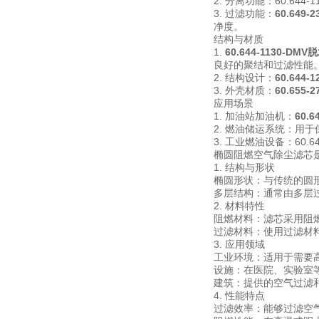
2. 分离功能：60.6
3. 过滤功能：
60.649
净度。
结构与材质
1.
60.644-1130-D
良好的聚结和过滤性能
2. 结构设计：
60.644
3. 外壳材质：
60.655
应用场景
1. 加油站加油机：
60.
2. 燃油储运系统：用
3. 工业燃油设备：60
椭圆阻燃空气除尘滤芯
1. 结构与形状
椭圆形状：与传统的圆
多层结构：通常由多层
2. 材料特性
阻燃材料：滤芯采用阻
过滤材料：使用过滤材
3. 应用领域
工业环境：适用于需要
设施：在医院、实验室
建筑：提供的空气过滤
4. 性能特点
过滤效率：能够过滤空