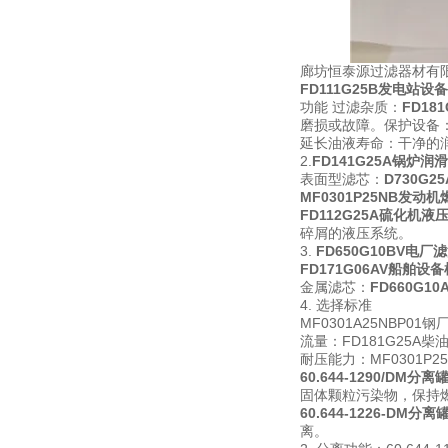
廊坊恒泰源过滤器材有限
FD111G25B发电站设
功能 过滤杂质：
FD1
磨损或故障。保护设备
延长油液寿命：干净的
2.
FD141G25A锅炉
表面型滤芯：
D730G
MF0301P25NB发动
FD112G25A硫化机液
碎屑的液压系统。
3.
FD650G10BV电
FD171G06AV船舶设
金属滤芯：
FD660G
4. 选择标准
MF0301A25NB
流量：FD181G25A
耐压能力：MF0301P
60.644-1290/DM
固体颗粒污染物，保持
60.644-1226-DM
离。