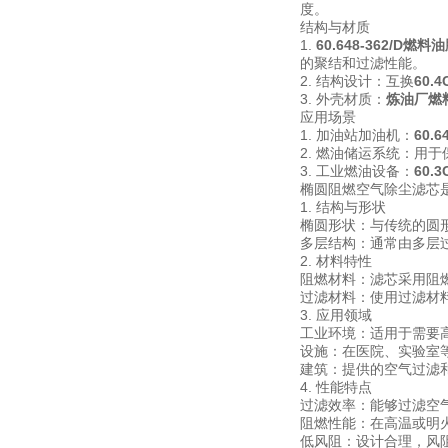
度。
结构与材质
1.
60.648-362/D
的聚结和过滤性能。
2. 结构设计：互换
60.
3. 外壳材质：
炼油厂燃
应用场景
1. 加油站加油机：
60.
2. 燃油储运系统：用
3. 工业燃油设备：
60.
椭圆阻燃空气除尘滤芯
1. 结构与形状
椭圆形状：与传统的圆
多层结构：通常由多层
2. 材料特性
阻燃材料：滤芯采用阻
过滤材料：使用过滤材
3. 应用领域
工业环境：适用于需要
设施：在医院、实验室
建筑：提供的空气过滤
4. 性能特点
过滤效率：能够过滤空
阻燃性能：在高温或明
低风阻：设计合理，风