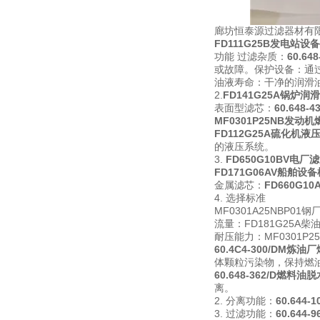
廊坊恒泰源过滤器材有限
FD111G25B发电站设
功能 过滤杂质：
60.6
或故障。保护设备：通
油液寿命：干净的润滑
2.
FD141G25A锅炉
表面型滤芯：
60.648
MF0301P25NB发动
FD112G25A硫化机液
的液压系统。
3.
FD650G10BV电
FD171G06AV船舶设
金属滤芯：
FD660G
4. 选择标准
MF0301A25NB
流量：FD181G25A
耐压能力：MF0301P
60.4C4-300/DM炼
体颗粒污染物，保持燃
60.648-362/D燃料
离。
2. 分离功能：
60.644
3. 过滤功能：
60.644