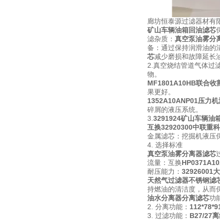
廊坊恒泰源过滤器材有
矿山车辆油箱回油滤芯
滤杂质：
真空泵油雾分
备：通过保持润滑油的
芯
减少磨损和故障延长
2.真空烧结管道气体过
物。
MF1801A10HB联合
果更好。
1352A10ANP01压
碎屑的液压系统。
3.
3291924矿山车辆
互换
32920300中联
金属滤芯：挖掘机液压
4. 选择标准
真空泵油雾分离器滤芯
流量：互换
HP0371
耐压能力：
329260
天然气过滤器不锈钢滤
持燃油的清洁度，从而
油水分离器分离滤芯
功
2. 分离功能：
112*78
3. 过滤功能：
B27/2