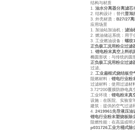
结构与材质
1.
油水分离器分离滤芯
2. 结构设计：替代
普旭
3. 外壳材质：
B27/2
应用场景
1. 加油站加油机：
滤油
2. 燃油储运系统：用
3. 工业燃油设备：
螺纹
正负极工况用粉尘过滤
1.
锂电粉末真空上料机
椭圆形状：与传统的圆
正负极工况用粉尘过滤
过滤。
2.
工业扁框式烧结板空
阻燃材料：
锂电行业粉
过滤材料：使用过滤材
3.72*200覆膜防静电
工业环境：
锂电粉末真
设施：在医院、实验室
建筑：提供的空气过滤
4.
2419961先导液压
锂电行业粉末塑烧板除
阻燃性能：在高温或明
p031726工业方桶式