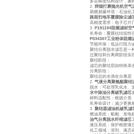
多层梯度结构设计，兼
2.
焊烟打磨抛光机空气
易燃易爆环境：石油化
路面扫地车覆膜除尘滤
高精度需求：电子芯片
3.
P191194阻燃滤材
长寿命：覆膜抗结垢性强
P034307工业粉体阻燃
节能环保：低运行阻力减少
聚结分离脱水滤芯是一
过聚结和分离两阶段实现
聚结阶段：
滤芯的聚结层由特殊亲
分离阶段：
聚结后的水滴在分离层
2.
气液分离聚氨酯聚结
脱水：可处理乳化水、游
水中除油分离破乳滤芯
材料适配性：根据介质
长寿命设计：减少更换
3.
聚结器滤油机破乳滤
燃油系统：船舶、发电
油气分离脱水纤维滤芯
液压系统：保护精密液
化工领域：溶剂、液态