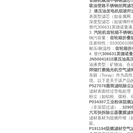
管路机械油不锈钢滤芯
吸油管路不锈钢丝网滤
2.
液压油发电机组玻纤
表面型滤芯（如金属网
深度型滤芯（如玻璃纤
替代306631英德诺
3.
汽轮机齿轮箱不锈钢
纳污容量：
齿轮箱折叠
压差特性：0330D010
耐压/耐温性：
齿轮箱折
4. 替代
306631英德诺
JN50041810液压油
油液类型：矿物油、合
焊烟打磨抛光机空气滤
东丽（Toray）作为高
境。以下是关于该产品的
P527078圆筒滤纸除尘
滤材表面经过导电处理
粉尘（如铝粉、煤粉、
P034307工业粉体阻燃
（非深层过滤），
32
六耳快拆除尘器覆膜滤
滤材基材为阻燃纤维（如
延。
P191194阻燃滤材空气