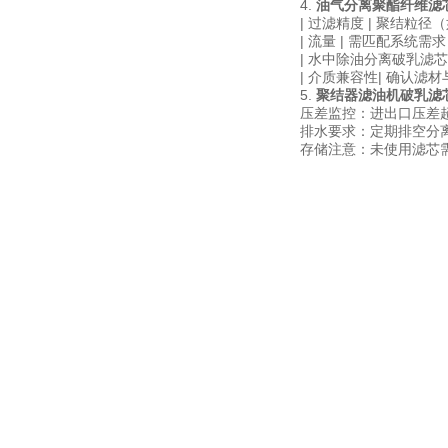
4.
油气分离聚酯纤维滤
| 过滤精度 | 聚结粒径
| 流量 | 需匹配系统需求（
| 水中除油分离破乳滤芯耐
| 介质兼容性| 确认滤
5.
聚结器滤油机破乳滤
压差监控：进出口压差超
排水要求：定期排空分
存储注意：未使用滤芯