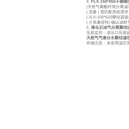
4.
FLX-150*450不
|天然气聚酯纤维分离滤
| 流量 | 需匹配系统需求（
| JLX-100*620聚
| 介质兼容性| 确认滤
5.
液化石油气分离聚结
压差监控：进出口压差超
天然气气液分水聚结滤
存储注意：未使用滤芯