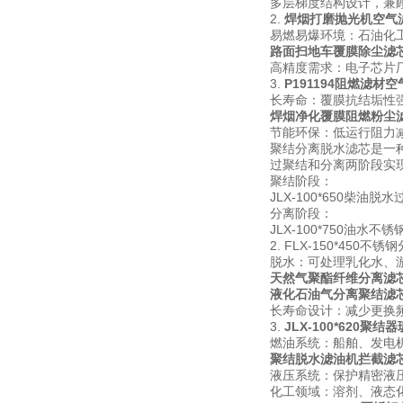
多层梯度结构设计，兼
2.
焊烟打磨抛光机空气
易燃易爆环境：石油化
路面扫地车覆膜除尘滤
高精度需求：电子芯片
3.
P191194阻燃滤材
长寿命：覆膜抗结垢性强
焊烟净化覆膜阻燃粉尘
节能环保：低运行阻力减少
聚结分离脱水滤芯是一
过聚结和分离两阶段实
聚结阶段：
JLX-100*650
分离阶段：
JLX-100*750
2.
FLX-150*450不
脱水：可处理乳化水、游
天然气聚酯纤维分离滤
液化石油气分离聚结滤
长寿命设计：减少更换
3.
JLX-100*620聚
燃油系统：船舶、发电
聚结脱水滤油机拦截滤
液压系统：保护精密液
化工领域：溶剂、液态