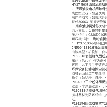
管路机械油不锈钢滤芯
HY37-50过滤器油粗滤
2.
液压油发电机组玻纤
表面型滤芯（如金属网
深度型滤芯（如玻璃纤
替代306631英德诺
3.
磨床油滤网滤芯
关键
纳污容量：
齿轮箱折叠
压差特性：0330D010
耐压/耐温性：
齿轮箱折
4. HY37-100不锈钢
JN50041810液压油
油液类型：矿物油、合
P190818切割机气固
东丽（Toray）作为高
环境。以下是关于该产品
环保设备防静电除尘滤
滤材表面经过导电处理
粉尘（如铝粉、煤粉、
P034307工业粉体阻燃
过滤（非深层过滤），
P190818切割机气固
滤材基材为阻燃纤维（如
延。
P191194阻燃滤材空气