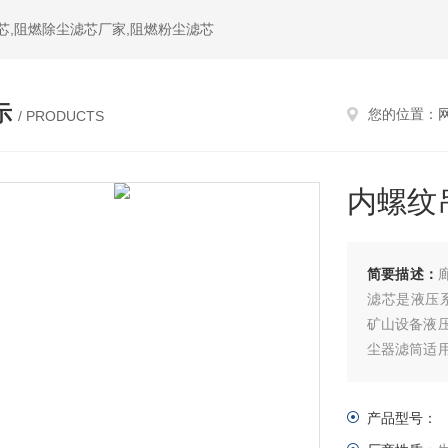
芯,阻燃除尘滤芯厂家,阻燃粉尘滤芯
示
您的位置：
/ PRODUCTS
内螺纹
简要描述：
滤芯是液压系
矿山设备液
尘器滤筒适
液体中水分
于燃油、润
产品型号：