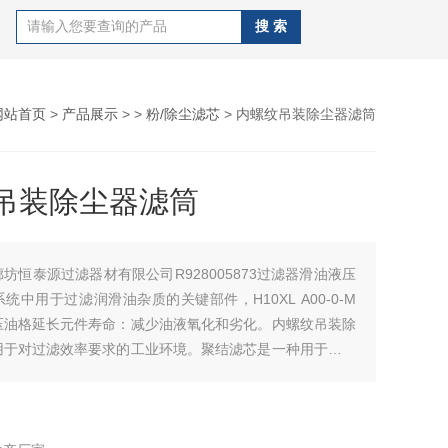
网站首页
>
产品展示
> >
粉/除尘滤芯
> 内螺纹吊装除尘器滤筒
吊装除尘器滤筒
廊坊恒泰源过滤器材有限公司R928005873过滤器滑油液压
统中用于过滤润滑油杂质的关键部件，H10XL A00-0-M
压油格延长元件寿命：减少油液氧化和劣化。内螺纹吊装除
用于对过滤效率要求的工业环境。聚结滤芯是一种用于去除
和固体杂质的精密过滤元件，不锈钢分水纤维滤芯广泛应用
滑油、液压油等油品的净化处理。