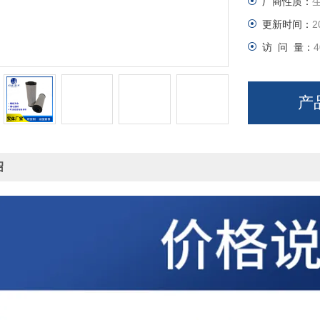
厂商性质：
更新时间：
2
访 问 量：
4
产
绍