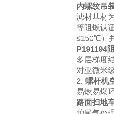
内螺纹吊
滤材基材为
等阻燃认
≤150℃
P19119
多层梯度
对亚微米级
2.
螺杆机
易燃易爆
路面扫地
炉尾气处