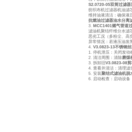
S2.0720-05双筒过滤
纺织布机过滤器机油滤
维持油液清洁：确保液压
抗燃油过滤器油水分离
3.
MCC1401燃气管道
滤油机聚结纤维分水滤芯
恶劣工况（多粉尘、高负
异常情况：若液压油发
4.
V3.0823-13不锈
1. 停机泄压：关闭发
2. 清洁周围：清除
磨煤
3. 拆卸旧
V3.0823-
4. 查看并清洁：清理
5. 安装
聚结式滤油机脱
6. 启动检查：启动设