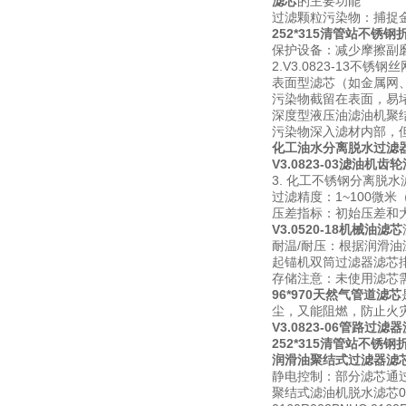
滤芯
的主要功能
过滤颗粒污染物：捕捉
252*315清管站不锈钢
保护设备：减少摩擦副
2.V3.0823-13不锈
表面型滤芯（如金属网
污染物截留在表面，易
深度型液压油滤油机聚
污染物深入滤材内部，
化工油水分离脱水过滤
V3.0823-03滤油机齿
3. 化工不锈钢分离脱水
过滤精度：1~100微米
压差指标：初始压差和
V3.0520-18机械油滤芯
耐温/耐压：根据润滑
起锚机双筒过滤器滤芯
存储注意：未使用滤芯
96*970天然气管道滤芯
尘，又能阻燃，防止火
V3.0823-06管路过滤
252*315清管站不锈钢
润滑油聚结式过滤器滤
静电控制：部分滤芯通
聚结式滤油机脱水滤芯01