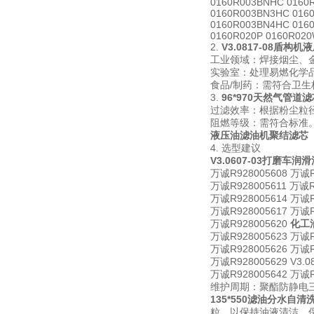
0160R003BNHC 0160
0160R003BN3HC 016
0160R003BN4HC 016
0160R020P 0160R02
2.
V3.0817-08盾构
工业领域：焊接烟尘、
实验室：处理易燃化学
食品/制药：需符合卫
3.
96*970天然气管道滤
过滤效率：根据粉尘粒径选
阻燃等级：需符合标准
液压油滤油机聚结滤芯
4. 选型建议
V3.0607-03打磨车润
万诚R928005608 万诚R
万诚R928005611 万诚R
万诚R928005614 万诚R
万诚R928005617 万诚R
万诚R928005620
化工
万诚R928005623 万诚R
万诚R928005626 万诚R
万诚R928005629 V3
万诚R928005642 万诚R9
维护周期：聚酯防静电
135*550滤油分水自
粒，以保持油液清洁，保