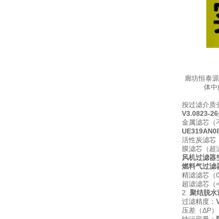
廊坊恒泰源
体中
按过滤介质
V3.0823
金属滤芯（
UE319A
活性炭滤芯
膜滤芯（超
风机过滤器
燃料气过滤
精滤滤芯（0
超滤滤芯（<
2.
聚结脱水
过滤精度：
压差（ΔP）