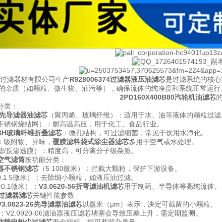
过滤器材有限公司生产
R928006374过滤器液压油滤芯
是过滤系统的核心
的杂质（如颗粒、微生物、油污等），确保流体的纯净度和系统正常运行
2PD160X400B80汽轮机油滤芯
分类：
-26先导滤器油滤芯
（聚丙烯、玻璃纤维）：适用于水、油等液体的颗粒过滤
不锈钢烧结网）：耐高温高压，用于化工、食品行业。
N08H玻璃纤维折叠滤芯
：微孔结构，可过滤细菌，常见于饮用水净化。
：吸附物、异味，
覆膜滤料袋式除尘器滤芯
多用于空气或水处理。
滤/反渗透膜）：精度高，可分离分子级杂质。
空气滤筒
按功能分类：
器不锈钢滤芯
（5 100微米）：拦截大颗粒，保护下游设备。
.1 5微米）：去除细小颗粒，如液压油过滤。
0.1微米）：
V3.0620-56折弯滤油机滤芯
用于制药、半导体等高纯流体。
过滤器滤芯
关键性能参数
V3.0823-26先导滤器油滤芯
以微米（μm）表示，决定可截留的小颗粒。
：V2.0920-06滤油器液压滤芯堵塞会导致压差上升，需定期监测。