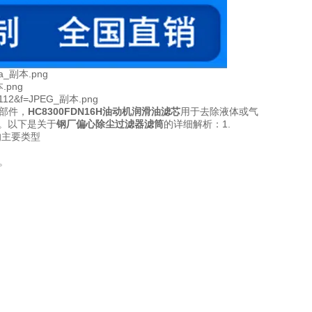
部件，
HC8300FDN16H油动机润滑油滤芯
用于去除液体或气
。以下是关于
钢厂偏心除尘过滤器滤筒
的详细解析：1.
的主要类型
。