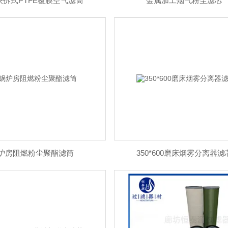
快拆式PTFE覆膜空气滤筒
金属加工烟气粉尘滤芯
炉房阻燃粉尘聚酯滤筒
350*600磨床烟雾分离器滤