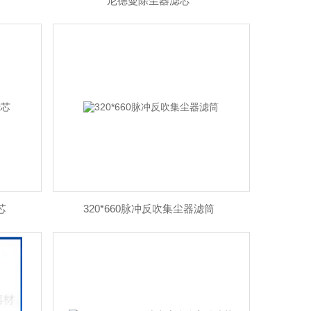
尼德曼除尘器滤芯
芯
320*660脉冲反吹集尘器滤筒