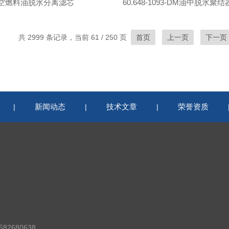
空燃料油脱水分离滤芯
60.648-1093-DM油中脱水聚
共 2999 条记录，当前 61 / 250 页
首页
上一页
下一页
新闻动态
技术文章
荣誉资质
|
|
|
82680638