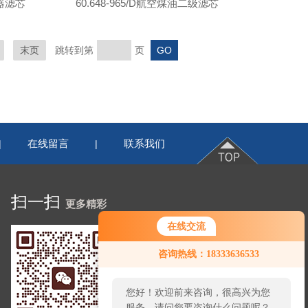
结器滤芯
60.648-965/D航空煤油二级滤芯
末页
跳转到第
页
在线留言
联系我们
|
|
扫一扫
更多精彩
在线交流
您好！欢迎前来咨询，很高兴为您
咨询热线：18333636533
服务，请问您要咨询什么问题呢？
您好，看您停留很久了，是否找到