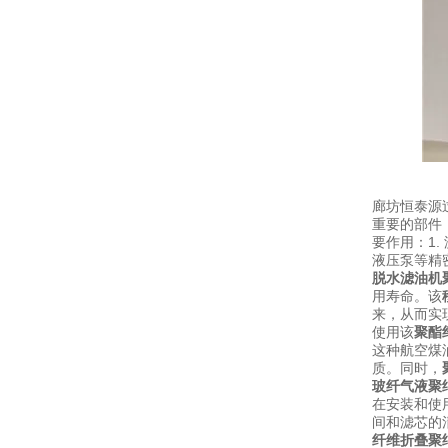
廊坊恒泰源
重要的部件
要作用：1
液压泵等精
脱水滤油机
用寿命。该
来，从而实
使用该
聚酯
这种航空煤
质。同时，
玻纤气液聚
在安装和使
间和滤芯的
纤维折叠聚