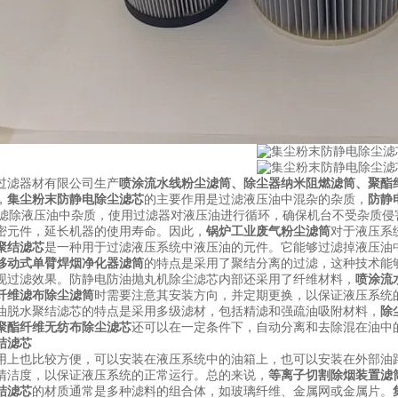
过滤器材有限公司生产
喷涂流水线粉尘滤筒
、
除尘器纳米阻燃滤筒
、
聚酯
，
集尘粉末防静电除尘滤芯
的主要作用是过滤液压油中混杂的杂质，
防静
. 滤除液压油中杂质，使用过滤器对液压油进行循环，确保机台不受杂质侵
密元件，延长机器的使用寿命。因此，
锅炉工业废气粉尘滤筒
对于液压系
聚结滤芯
是一种用于过滤液压系统中液压油的元件。它能够过滤掉液压油
移动式单臂焊烟净化器滤筒
的特点是采用了聚结分离的过滤，这种技术能
现过滤效果。防静电防油抛丸机除尘滤芯内部还采用了纤维材料，
喷涂流
纤维滤布除尘滤筒
时需要注意其安装方向，并定期更换，以保证液压系统
油脱水聚结滤芯的特点是采用多级滤材，包括精滤和强疏油吸附材料，
除
聚酯纤维无纺布除尘滤芯
还可以在一定条件下，自动分离和去除混在油中
结滤芯
用上也比较方便，可以安装在液压系统中的油箱上，也可以安装在外部油
清洁度，以保证液压系统的正常运行。总的来说，
等离子切割除烟装置滤
结滤芯
的材质通常是多种滤料的组合体，如玻璃纤维、金属网或金属片。