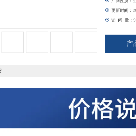
厂商性质：
更新时间：
2
访 问 量：
9
产
绍