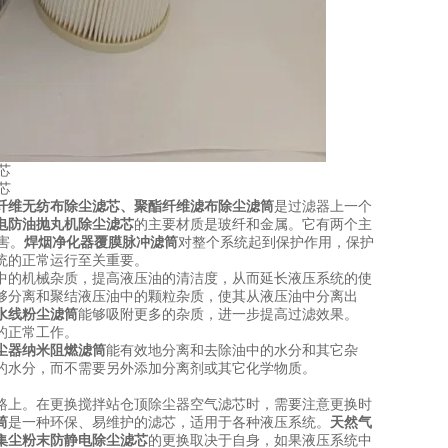
纤维无纺布除尘滤芯
、
聚酯纤维滤布除尘滤筒
是过滤器上一个
电防油抛丸机除尘滤芯
的主要材质是玻纤和金属。它有两个主
害。
焊烟净化器覆膜脉冲滤筒
对整个系统起到保护作用，保护
统的正常运行至关重要。
中的机械杂质，提高液压油的清洁度，从而延长液压系统的使
够分离和聚结液压油中的颗粒杂质，使其从液压油中分离出
水线粉尘滤筒
能够吸附更多的杂质，进一步提高过滤效果。
的正常工作。
尘器纳米阻燃滤筒
能有效地分离和去除油中的水分和其它杂
的水分，而不需要另外添加分离剂或其它化学物质。
路上。在更换搅拌站仓顶除尘器空气滤芯时，需要注意更换时
筒
是一种环保、易维护的滤芯，适用于各种液压系统。
天然气
集尘粉末防静电除尘滤芯
的更换取决于自身，如果液压系统中