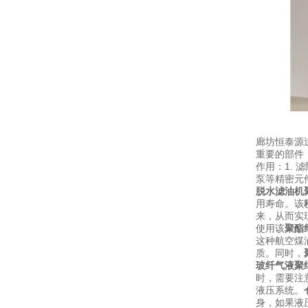
廊坊恒泰源
重要的部件
作用：1.
泵等精密元
脱水滤油机
用寿命。该
来，从而实
使用该
聚酯
这种航空煤
质。同时，
玻纤气液聚
时，需要注
液压系统。
身，如果液