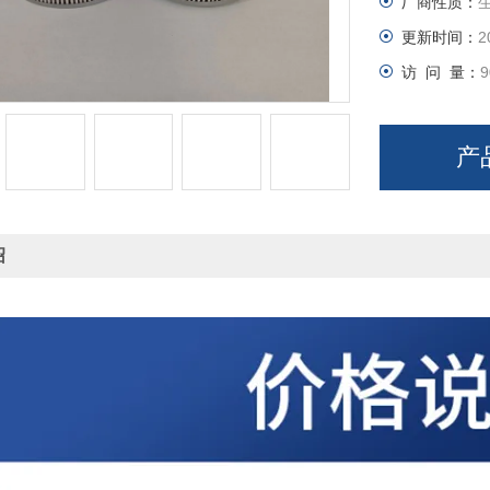
厂商性质：
更新时间：
2
访 问 量：
9
产
绍