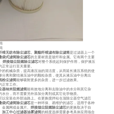
纤维无纺布除尘滤芯
、
聚酯纤维滤布除尘滤筒
是过滤器上一个
叠袋式滤筒除尘滤芯
的主要材质是玻纤和金属。它有两个主要
。
焊接烟尘阻燃除尘滤芯
对整个系统起到保护作用，保护液压
的正常运行至关重要。
中的机械杂质，提高液压油的清洁度，从而延长液压系统的使
够分离和聚结液压油中的颗粒杂质，使其从液压油中分离出
线粉尘滤筒
能够吸附更多的杂质，进一步过滤效果。
的正常工作。
尘器纳米阻燃滤筒
能有效地分离和去除油中的水分和其它杂
的水分，而不需要另外添加分离剂或其它化学物质。
可以安装在外部油路上。在更换搅拌站仓顶除尘器空气滤芯
叠袋式滤筒除尘滤芯
是一种环保、易维护的滤芯，适用于各种
、金属网或金属片。
焊接烟尘阻燃除尘滤芯
的更换取决于自
。
加工中心过滤器油雾滤筒
的精度选择需要参考具体应用场合