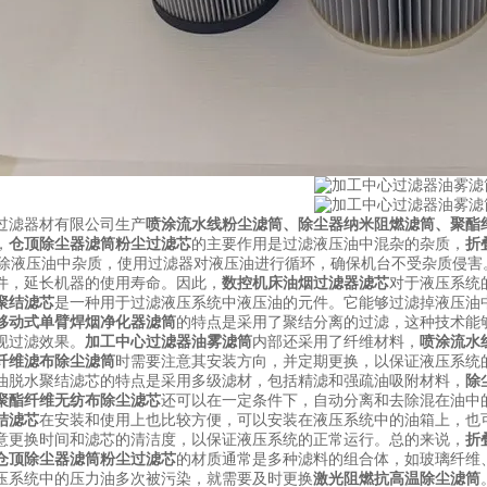
过滤器材有限公司生产
喷涂流水线粉尘滤筒
、
除尘器纳米阻燃滤筒
、
聚酯
，
仓顶除尘器滤筒粉尘过滤芯
的主要作用是过滤液压油中混杂的杂质，
折
 滤除液压油中杂质，使用过滤器对液压油进行循环，确保机台不受杂质侵害
件，延长机器的使用寿命。因此，
数控机床油烟过滤器滤芯
对于液压系统
聚结滤芯
是一种用于过滤液压系统中液压油的元件。它能够过滤掉液压油
移动式单臂焊烟净化器滤筒
的特点是采用了聚结分离的过滤，这种技术能
现过滤效果。
加工中心过滤器油雾滤筒
内部还采用了纤维材料，
喷涂流水
纤维滤布除尘滤筒
时需要注意其安装方向，并定期更换，以保证液压系统
油脱水聚结滤芯的特点是采用多级滤材，包括精滤和强疏油吸附材料，
除
聚酯纤维无纺布除尘滤芯
还可以在一定条件下，自动分离和去除混在油中
结滤芯
在安装和使用上也比较方便，可以安装在液压系统中的油箱上，也
意更换时间和滤芯的清洁度，以保证液压系统的正常运行。总的来说，
折
仓顶除尘器滤筒粉尘过滤芯
的材质通常是多种滤料的组合体，如玻璃纤维
压系统中的压力油多次被污染，就需要及时更换
激光阻燃抗高温除尘滤筒