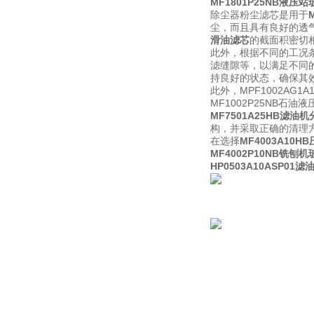
MF1801P25NB液压
除尘器粉尘滤芯是用于
尘，而且具有良好的透气
滑油滤芯
的截面积密切
此外，根据不同的工况
滤缝隙等，以满足不同
持良好的状态，确保其
此外，MPF1002A
MF1002P25NB石
MF7501A25HB滤油
构，并采取正确的清理
在选择
MF4003A10
MF4002P10NB铣刨
HP0503A10ASP0