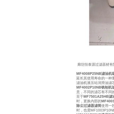
廊坊恒泰源过滤器材有
MF4008P25NB滤油
延长其使用寿命的一种
滤油机液压站润滑油滤
MF4002P10NB铣刨
意，不同的滤芯有不同
至于
MF7501A25H
时，更换内部的
MF40
除尘过滤器滤筒
使用一
时，也需MF1003P1