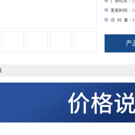
厂商性质：
更新时间：
2
访 问 量：
6
产
绍