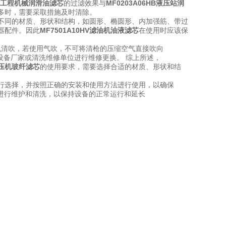
0HB工程机械润滑油滤芯
的过滤效果与
MF0203A06HB液压站润
多时，需要采取措施及时清除。
不同的材质、形状和结构，如圆形、椭圆形、内加强筋、带过
器配件。因此
MF7501A10HV滤油机油液滤芯
在使用时应该保
空压机清吹，若使用气吹，不可将清枪的压缩空气直接吹向
设备厂家或清洗维修单位进行维修更换。 综上所述，
B液压机玻纤滤芯
的使用要求，需要选择合适的材质、形状和结
行选择，并按照正确的安装和使用方法进行使用，以确保
进行维护和清洗，以保持设备的正常运行和延长