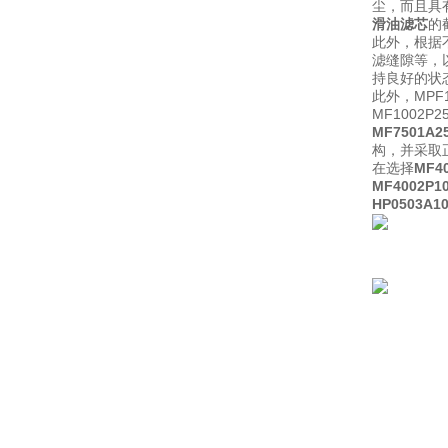
尘，而且具有
滑油滤芯
的
此外，根据
滤缝隙等，
持良好的状
此外，MP
MF1002
MF7501
构，并采取
在选择
MF4
MF4002
HP0503A