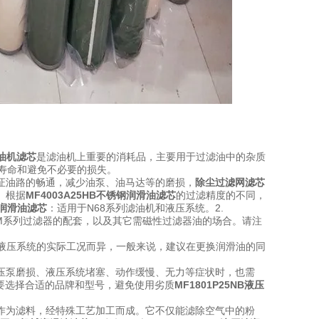
滤油机滤芯
是滤油机上重要的消耗品，主要用于过滤油中的杂质
寿命和避免不必要的损失。
证油路的畅通，减少油泵
、油马达等的磨损，
除尘过滤网滤芯
。
根据
MF4003A25HB不锈钢润滑油滤芯
的过滤精度的不同，
机润滑油滤芯
：适用于N68系列滤油机和液压系统。
2.
用于3M系列过滤器的配套，以及其它需磁性过滤器油的场合。
请注
液压系统的实际工况而异
，一般来说，建议在更换润滑油的同
压泵磨损、液压系统堵塞、动作缓慢、无力等症状时，也需
要选择合适的品牌和型号，避免使用劣质
MF1801P25NB液压
作为滤料，经特殊工艺加工而成。它不仅能滤除空气中的粉