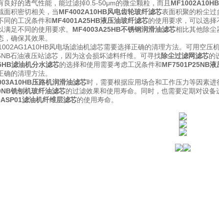
良好的透气性能，能过滤掉0.5-50μm的微尘颗粒，而且
MF1002A1
截面积密切相关，当
MF4002A10HB风电齿轮玻纤滤芯
表面积聚的粉尘过
不同的工况条件和
MF4001A25HB液压油玻纤滤芯
的使用要求，可以选择
以满足不同的使用要求。
MF4003A25HB不锈钢润滑油滤芯
相比其他除尘
态，确保其效果。
F1002AG1A10HB风电场滤油机滤芯需要选择正确的清理方法。可用
P25NB石油液压站滤芯，因为这会损坏滤料纤维。可寻找
除尘过滤网滤芯
的
A25HB滤油机分水滤芯
的选择和使用需要考虑工况条件和
MF7501P25N
正确的清理方法。
003A10HB压路机润滑油滤芯
时，需要根据应用场合和工作压力等因素进
P10NB铣刨机玻纤油滤芯
的过滤效果和使用寿命。同时，也需要定期对设备
10ASP01滤油机纤维层滤芯
的使用寿命。