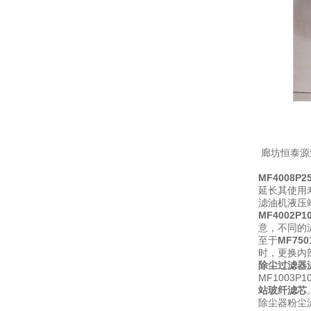
廊坊恒泰源
MF4008
延长其使用
滤油机液压
MF4002
意，不同的
至于
MF75
时，更换内
除尘过滤器
MF1003
站玻纤滤芯
除尘器粉尘