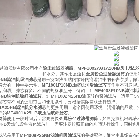
过滤器材有限公司生产
除尘过滤器滤筒
、
MPF1002AG1A10HB风电场
和水分。其作用是延长
金属粉尘过滤器滤筒
的使用
P25NB滤油机吸油滤芯
是用来滤除液压站内循环的润滑油中的有害杂质，保
寿命的一种重要元件。
MF1801P10NB压缩机润滑油滤芯
其作用不可忽视
站润滑油滤芯有多种不同的规格和型号，例如：
1.
MF4003P10NB滤油
P10NB铣刨机玻纤油滤芯
。
3. MF1002M25NB液压转向泵油滤芯：适
滤芯有不同的适用范围和使用条件，要根据实际需求进行选择。
01A25HB滤油机分水滤芯
的更换周期，这个因使用环境、润滑油的品质、
部的
MF4001A25HB液压油玻纤滤芯
。
滤筒
使用一段时间后，需要更换
金属粉尘过滤器滤筒
，如果挖掘机出现液
P10NB天然气设备液体滤芯
时，需要注意按照正确的步骤进行操作，同时也
。
滤芯是用于
MF4008P25NB滤油机吸油滤芯
的关键配件，通常由非织造布