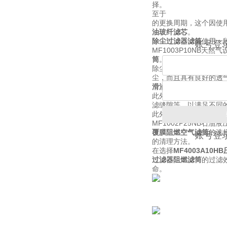
择。
至于
的更换周期，这个因使
油玻纤滤芯
。
除尘过滤器滤筒
使用一
账号登
MF1003P10NB天然
筒
。
除尘器粉尘滤芯是用于
尘，而且具有良好的透气
滑油滤芯
的截面积密切
此外，根据不同的工况
滤缝隙等，以满足不同
此外，MPF1002A
MF1002P25NB石
覆膜阻燃空气滤筒
的选
账号登
的清理方法。
在选择
MF4003A10
过滤器阻燃滤筒
的过滤
命。