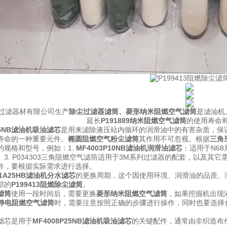
过滤器材有限公司生产
除尘过滤器滤筒
、
菱形纳米阻燃空气滤筒
是滤油机
延长
P191889纳米阻燃空气滤筒
的使用寿命
P25NB滤油机吸油滤芯
是用来滤除液压站内循环的润滑油中的有害杂质，保
寿命的一种重要元件。
椭圆阻燃空气粉尘滤筒
其作用不可忽视。
根据
三角
的规格和型号，例如：
1.
MF4003P10NB滤油机润滑油滤芯
：适用于N6
。
3. P034303三角阻燃空气滤筒适用于3M系列过滤器的配套，以及其
件，要根据实际需求进行选择。
01A25HB滤油机分水滤芯
的更换周期，这个因使用环境、润滑油的品质、
部的
P199413阻燃除尘滤筒
。
滤筒
使用一段时间后，需要更换
菱形纳米阻燃空气滤筒
，如果挖掘机出现
0防静电阻燃空气滤筒
时，需要注意按照正确的步骤进行操作，同时也要选择
滤芯是用于
MF4008P25NB滤油机吸油滤芯
的关键配件，通常由非织造布