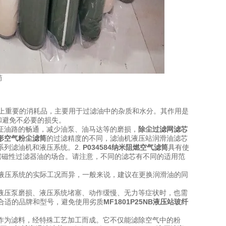
上重要的消耗品，主要用于过滤油中的杂质和水分。其作用是
和避免不必要的损失。
证油路的畅通，减少油泵
、油马达等的磨损，
除尘过滤网滤芯
形空气粉尘滤筒
的过滤精度的不同，滤油机液压站润滑油滤芯
8系列滤油机和液压系统。
2.
P034584纳米阻燃空气滤筒
具有使
它需磁性过滤器油的场合。
请注意，不同的滤芯有不同的适用范
液压系统的实际工况而异
，一般来说，建议在更换润滑油的同
液压泵磨损、液压系统堵塞、动作缓慢、无力等症状时，也需
合适的品牌和型号，避免使用劣质
MF1801P25NB液压站玻纤
作为滤料，经特殊工艺加工而成。它不仅能滤除空气中的粉