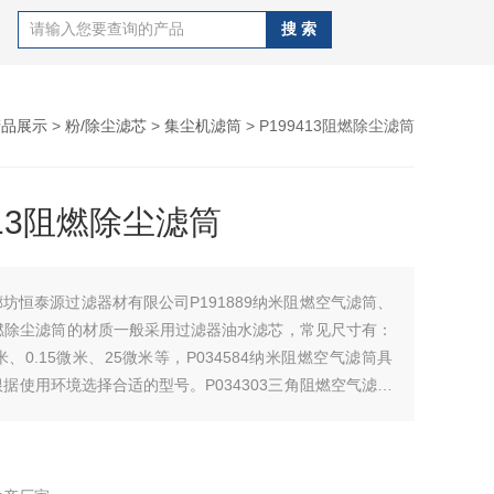
产品展示
>
粉/除尘滤芯
>
集尘机滤筒
> P199413阻燃除尘滤筒
413阻燃除尘滤筒
廊坊恒泰源过滤器材有限公司P191889纳米阻燃空气滤筒、
3阻燃除尘滤筒的材质一般采用过滤器油水滤芯，常见尺寸有：
米、0.15微米、25微米等，P034584纳米阻燃空气滤筒具
据使用环境选择合适的型号。P034303三角阻燃空气滤筒
滤管内制作一层精密的金属或非金属过滤网。