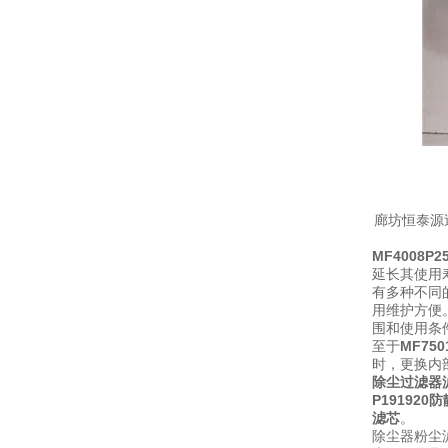
廊坊恒泰源
MF4008
延长其使用
有多种不同
用维护方便
围和使用条
至于
MF75
时，更换内
除尘过滤器
P19192
滤芯
。
除尘器粉尘