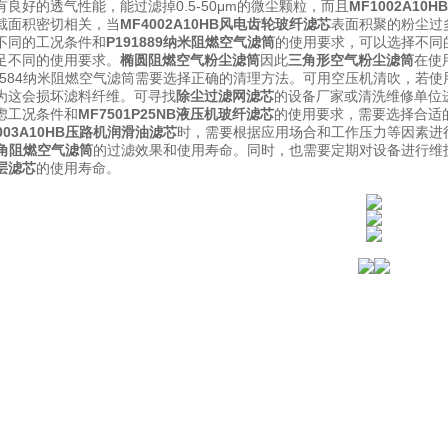
良好的透气性能，能过滤掉0.5-50μm的微尘颗粒，而且
MF1002A1
截面积密切相关，当
MF4002A10HB风电齿轮玻纤滤芯
表面积聚的粉尘过
不同的工况条件和
P191889纳米阻燃空气滤筒
的使用要求，可以选择不同
足不同的使用要求。
椭圆阻燃空气粉尘滤筒
因此
三角形空气粉尘滤筒
在使
34584纳米阻燃空气滤筒需要选择正确的清理方法。可用空压机清吹，若
为这会损坏滤料纤维。可寻找
除尘过滤网滤芯
的设备厂家或清洗维修单位
虑工况条件和
MF7501P25NB液压机玻纤滤芯
的使用要求，需要选择合适
003A10HB压路机润滑油滤芯
时，需要根据应用场合和工作压力等因素进
3三角阻燃空气滤筒
的过滤效果和使用寿命。同时，也需要定期对设备进行维
层滤芯
的使用寿命。