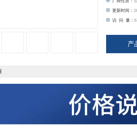
厂商性质：
更新时间：
2
访 问 量：
6
产
绍