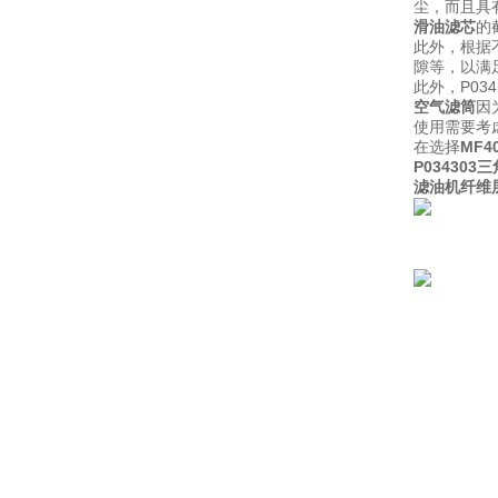
尘，而且具有
滑油滤芯
的
此外，根据
隙等，以满
此外，P0
空气滤筒
因
使用需要考
在选择
MF4
P03430
滤油机纤维