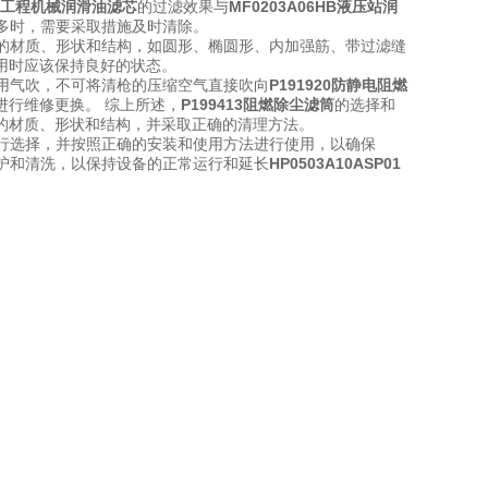
0HB工程机械润滑油滤芯
的过滤效果与
MF0203A06HB液压站润
多时，需要采取措施及时清除。
的材质、形状和结构，如圆形、椭圆形、内加强筋、带过滤缝
用时应该保持良好的状态。
使用气吹，不可将清枪的压缩空气直接吹向
P191920防静电阻燃
进行维修更换。 综上所述，
P199413阻燃除尘滤筒
的选择和
的材质、形状和结构，并采取正确的清理方法。
行选择，并按照正确的安装和使用方法进行使用，以确保
护和清洗，以保持设备的正常运行和延长
HP0503A10ASP01