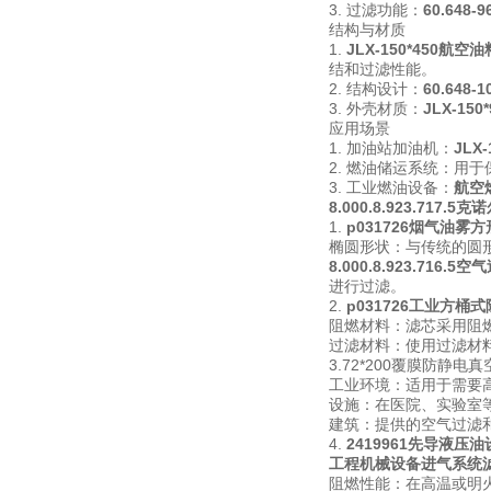
3. 过滤功能：
60.648
结构与材质
1.
JLX-150*450航空
结和过滤性能。
2. 结构设计：
60.648
3. 外壳材质：
JLX-15
应用场景
1. 加油站加油机：
JLX
2. 燃油储运系统：用
3. 工业燃油设备：
航空
8.000.8.923.717.5
1.
p031726烟气油雾
椭圆形状：与传统的圆
8.000.8.923.716.5
进行过滤。
2.
p031726工业方桶
阻燃材料：滤芯采用阻
过滤材料：使用过滤材
3.72*200覆膜防静电
工业环境：适用于需要
设施：在医院、实验室
建筑：提供的空气过滤
4.
2419961先导液压
工程机械设备进气系统
阻燃性能：在高温或明