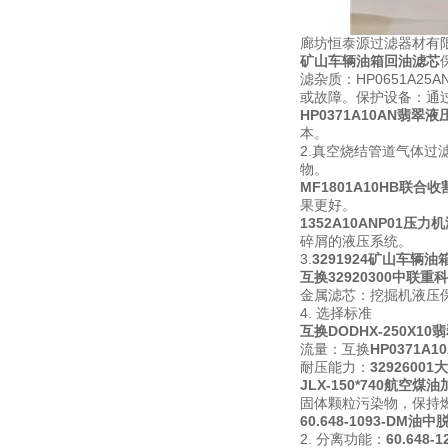
廊坊恒泰源过滤器材有
矿山车辆油箱回油滤芯
滤杂质：HP0651A25
或故障。保护设备：通
HP0371A10AN翡翠
本。
2.真空烧结管道气体过
物。
MF1801A10HB联合
果更好。
1352A10ANP01压
碎屑的液压系统。
3.
3291924矿山车辆
互换
32920300中联
金属滤芯：挖掘机液压
4. 选择标准
互换DODHX-250X1
流量：互换
HP0371
耐压能力：
329260
JLX-150*740航空
固体颗粒污染物，保持
60.648-1093-DM
2. 分离功能：
60.648