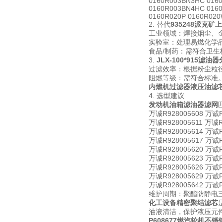
0160R003BN3HC 016
0160R003BN4HC 016
0160R020P 0160R02
2. 替代
935248派克
工业领域：焊接烟尘、
实验室：处理易燃化学
食品/制药：需符合卫
3.
JLX-100*915滤油
过滤效率：根据粉尘粒径选
阻燃等级：需符合标准
内燃机过滤器液压油滤
4. 选型建议
发动机油箱滤油器滤网
万诚R928005608 万诚R
万诚R928005611 万诚R
万诚R928005614 万诚R
万诚R928005617 万诚R
万诚R928005620 万诚R
万诚R928005623 万诚R
万诚R928005626 万诚R
万诚R928005629 万诚R
万诚R928005642 万诚R9
维护周期：聚酯防静电
化工设备精密聚结滤芯
油液清洁，保护液压元件。
P608677燃汽轮机不