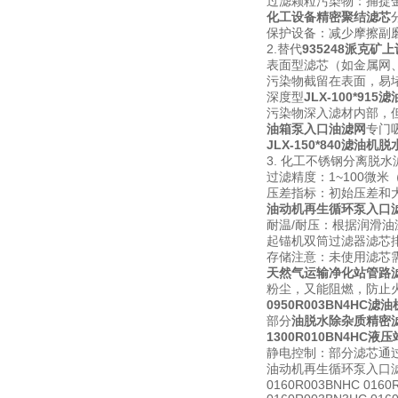
过滤颗粒污染物：捕捉
化工设备精密聚结滤芯
保护设备：减少摩擦副
2.替代
935248派克矿
表面型滤芯（如金属网
污染物截留在表面，易
深度型
JLX-100*91
污染物深入滤材内部，
油箱泵入口油滤网
专门
JLX-150*840滤油机
3. 化工不锈钢分离脱水
过滤精度：1~100微米
压差指标：初始压差和
油动机再生循环泵入口
耐温/耐压：根据润滑
起锚机双筒过滤器滤芯
存储注意：未使用滤芯
天然气运输净化站管路
粉尘，又能阻燃，防止
0950R003BN4HC
部分
油脱水除杂质精密
1300R010BN4HC液
静电控制：部分滤芯通
油动机再生循环泵入口滤
0160R003BNHC 0160