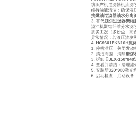
纺织布机过滤器机油滤
维持油液清洁：确保液压
抗燃油过滤器油水分离
3. 替代
颇尔过滤器聚结
滤油机聚结纤维分水滤芯
恶劣工况（多粉尘、高负
异常情况：若液压油发
4.
HC9601FKN16
1. 停机泄压：关闭发
2. 清洁周围：清除
磨煤
3. 拆卸旧
JLX-150*
4. 查看并清洁：清理
5. 安装新320*9
6. 启动检查：启动设