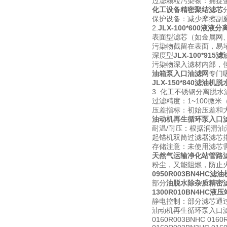
过滤颗粒污染物：捕捉
化工设备精密聚结滤芯
保护设备：减少摩擦副
2.
JLX-100*600液液
表面型滤芯（如金属网
污染物截留在表面，易
深度型
JLX-100*91
污染物深入滤材内部，
油箱泵入口油滤网
专门
JLX-150*840滤油机
3. 化工不锈钢分离脱水
过滤精度：1~100微米
压差指标：初始压差和
油动机再生循环泵入口
耐温/耐压：根据润滑
起锚机双筒过滤器滤芯
存储注意：未使用滤芯
天然气运输净化站管路
粉尘，又能阻燃，防止
0950R003BN4HC
部分
油脱水除杂质精密
1300R010BN4HC液
静电控制：部分滤芯通
油动机再生循环泵入口滤
0160R003BNHC 0160