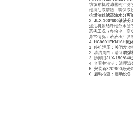
纺织布机过滤器机油滤
维持油液清洁：确保液压
抗燃油过滤器油水分离
3.
JLX-100*600液液
滤油机聚结纤维分水滤芯
恶劣工况（多粉尘、高负
异常情况：若液压油发
4.
HC9601FKN16
1. 停机泄压：关闭发
2. 清洁周围：清除
磨煤
3. 拆卸旧
JLX-150*
4. 查看并清洁：清理
5. 安装新320*9
6. 启动检查：启动设