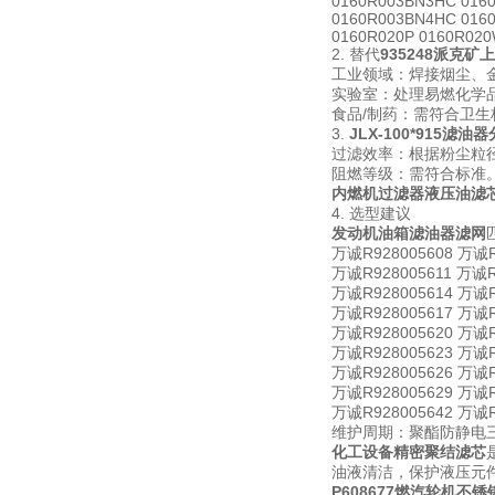
0160R003BN3HC 016
0160R003BN4HC 016
0160R020P 0160R02
2. 替代
935248派克
工业领域：焊接烟尘、
实验室：处理易燃化学
食品/制药：需符合卫
3.
JLX-100*915滤油
过滤效率：根据粉尘粒径选
阻燃等级：需符合标准
内燃机过滤器液压油滤
4. 选型建议
发动机油箱滤油器滤网
万诚R928005608 万诚R
万诚R928005611 万诚R
万诚R928005614 万诚R
万诚R928005617 万诚R
万诚R928005620 万诚R
万诚R928005623 万诚R
万诚R928005626 万诚R
万诚R928005629 万诚R
万诚R928005642 万诚R9
维护周期：聚酯防静电
化工设备精密聚结滤芯
油液清洁，保护液压元件。
P608677燃汽轮机不