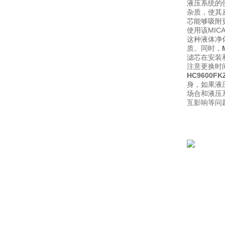
液压系统的
杂质，使其从
芯能够吸附
使用该MI
这种液体净
质。同时，
滤芯在安装
注意更换时
HC9600F
身，如果液
场合和液压
互影响等问