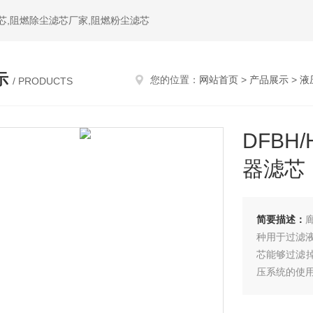
芯,阻燃除尘滤芯厂家,阻燃粉尘滤芯
示
您的位置：
网站首页
>
产品展示
>
液
/ PRODUCTS
DFBH
器滤芯
简要描述：
种用于过滤液
芯能够过滤
压系统的使用
分离的过滤，D
中分离出来