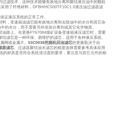
的过滤技术，这种技术能够有效地分离和聚结液压油中的颗粒
了纤维材料，DFBH/HC500TF10C1.0液压油过滤器滤
，以保证液压系统的正常工作。
材料，变速箱油滤芯能有效地分离和去除油中的水分和其它杂
油中的水分，而不需要另外添加分离剂或其它化学物质。
路上。在更换P767084煤矿设备变速箱液压滤芯时，需要
聚结滤芯是一种环保、易维护的滤芯，适用于各种液压系统。
金属网或金属片。
53C0038挖掘机回油滤芯
的更换取决于自
过滤器滤芯
。过滤器聚结油水滤芯
的精度选择需要参考具体应用
纸的材质是否符合系统清洁度的要求，要注意与其它元件的相