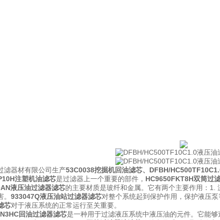
过滤器材有限公司生产
53C0038挖掘机回油滤芯
、
DFBH/HC500TF10
KP10H注塑机油滤芯
是过滤器上一个重要的部件，
HC9650FKT8H双筒
A10AN液压油过滤器滤芯
的主要材质是玻纤和金属。它有两个主要作用：1.
害。
933047Q液压油站过滤器滤芯
对整个系统起到保护作用，保护液压泵
滤芯
对于液压系统的正常运行至关重要。
0BN3HC回油过滤器滤芯
是一种用于过滤液压系统中液压油的元件。它能够