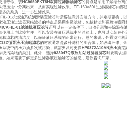
使用寿命。该
HC9650FKT8H双筒过滤器油滤芯
的特点是采用了聚结分离
液压油中分离出来，从而实现过滤效果。TF-160×80L过滤器滤芯内部还采用
更多的杂质，进一步过滤效果。
CAFIL-01抗燃油系统润滑装置滤芯时需要注意其安装方向，并定期更换
化液压油过滤器聚结滤芯的特点是采用多级滤材，包括精滤和强疏油吸附
MICAFIL-01滤油机液压滤芯
还可以在一定条件下，自动分离和去除混在
和使用上也比较方便，可以安装在液压系统中的油箱上，也可以安装在外部油
间和滤芯的清洁度，以保证液压系统的正常运行。总的来说，外置滤油机
KZ13Z循泵液压油站滤芯
的材质通常是多种滤料的组合体，如玻璃纤维、
压系统中的压力油多次被污染，就需要及时更换
HP0372A10AN液压油
系统污染物的类别。此外，选择
933047Q液压油站过滤器滤芯
时要确认滤
题。如果需要了解更多过滤器液压油滤芯的信息，建议咨询厂家。