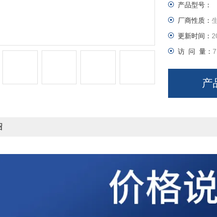
产品型号：
厂商性质：
更新时间：
2
访 问 量：
7
产
绍