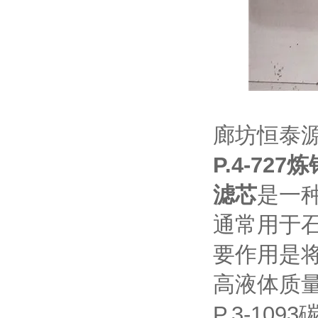
廊坊恒泰源
P.4-7
滤芯
是一
通常用于
要作用是
高液体质
P.3-1