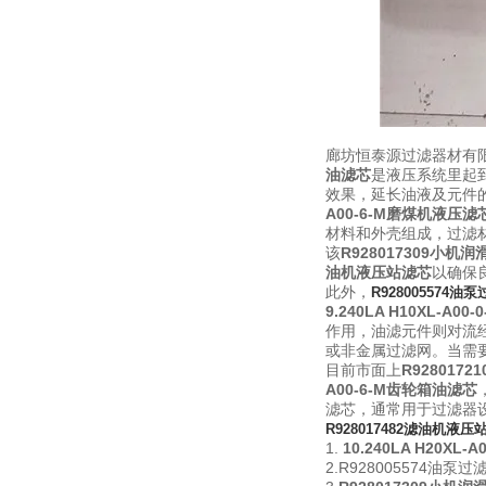
廊坊恒泰源过滤器材有
油滤芯
是液压系统里起
效果，延长油液及元件
A00-6-M磨煤机液压滤
材料和外壳组成，过滤
该
R928017309小机
油机液压站滤芯
以确保
此外，
R928005574油
9.240LA H10XL-A
作用，油滤元件则对流
或非金属过滤网。
当需
目前市面上
R928017
A00-6-M齿轮箱油滤芯
滤芯，通常用于过滤器
R928017482滤油机液压
1.
10.240LA H20XL
2.R928005574油泵