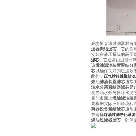
廊坊恒泰源过滤器材有
滤器聚结滤芯
。
它的作
安装在液压系统的高压
。
它通常由过滤材
滤芯
该
燃油滤油装置聚结分
芯
以确保良好的过滤效
此外，
压气站纤维聚结滤
燃油滤油装置滤芯
通常
油水分离聚结器滤芯
是
刷去油水分离器除水滤
目前市面上
燃油滤油装
要根据实际应用环境和
离器设备聚结滤芯
通常
在选择
煤油过滤净化系统
煤油过滤器滤芯
，以保