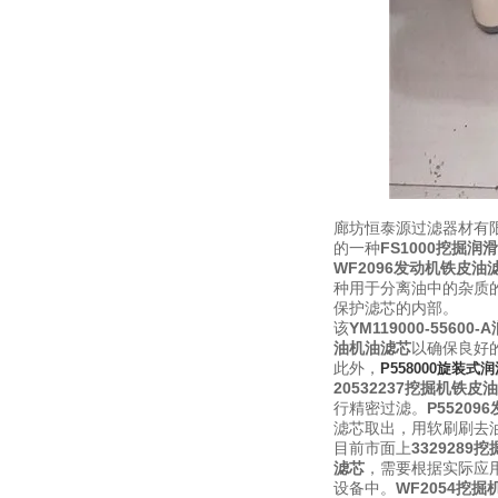
廊坊恒泰源过滤器材有
的一种
FS1000挖掘润
WF2096发动机铁皮油
种用于分离油中的杂质
保护滤芯的内部
。
该
YM119000-5560
油机油滤芯
以确保良好
此外，
P558000旋装式
20532237挖掘机铁皮
行精密过滤。
P5520
滤芯取出，用软刷刷去
目前市面上
332928
滤芯
，需要根据实际应
设备中。
WF2054挖