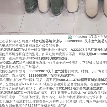
过滤器材有限公司生产
精密过滤器纳米滤芯
、
0009839013叉车空气滤芯
长主滤芯的使用寿命和避免不必要的损失。
铣刨机发动机滤芯
的材质一般采用玻纤或化纤滤芯，
A323028/9电厂润滑油
据使用环境选择合适的型号。如果过滤精度要求不高，可以使用
MB220
排出，避免杂质划伤
FF5421铣刨机螺纹扣滤芯
。
9螺纹扣燃油滤芯
是挖掘机液压系统中非常重要的一个部件，它能够过滤掉液
证挖掘机各部件的正常运转。
挖掘机品牌和型号，
0009839013叉车空气滤芯
的材质、结构、设计寿命
油滤芯、液压滤芯、
11110683钢厂发动机油滤芯
等。
7挖掘机用油滤芯使用一段时间后，需要更换
600-311-3750循环泵滤油器滤
，也需要查看600-311-4510液压设备油滤芯是否需要更换。在更换
26
要选择合适的品牌和型号，避免使用劣质
FS19816油水分离滤油器滤芯
。
铣刨机发动机滤芯
是一种特殊的滤芯，它主要用于去除液体中的固体杂质和
于油田注水、工业液体处理、海水淡化、城市污水处理等领域的设备中，
36路面机械润滑油滤芯的工作原理是利用特殊设计的聚结纤维，将水中杂物
体杂质则被截留在FS1235空压机润滑油滤芯内。