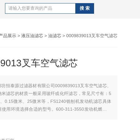
产品展示
>
液压油滤芯
>
油滤芯
> 0009839013叉车空气滤芯
839013叉车空气滤芯
廊坊恒泰源过滤器材有限公司0009839013叉车空气滤芯、
纳米滤芯的材质一般采用玻纤或化纤滤芯，常见尺寸有：5
、0.15微米、25微米等，FS1240铣刨机发动机滤芯具体
使用环境选择合适的型号。600-311-3550发动机燃油滤
的核心部分滤管内制作一层精密的金属或非金属过滤网。