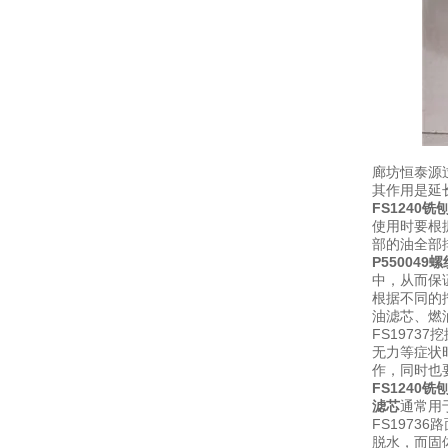
廊坊恒泰源
其作用是延
FS1240
使用时要根
部的油全部
P55004
中，从而保
根据不同的
油滤芯、燃
FS1973
无力等症状时
作，同时也
FS1240
滤芯
通常用
FS197
脱水，而固