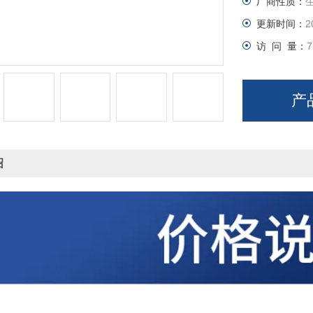
厂商性质：
更新时间：
2
访 问 量：
7
产
绍