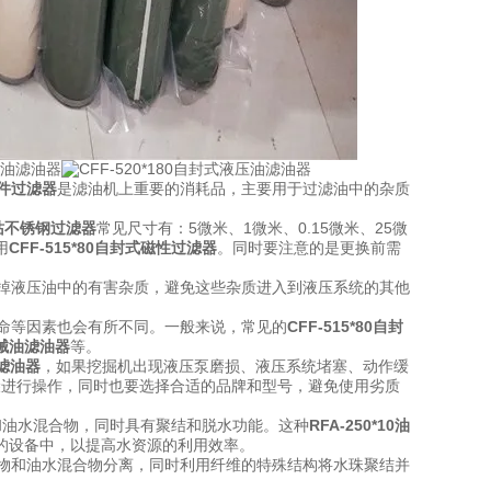
压元件过滤器
是滤油机上重要的消耗品，主要用于过滤油中的杂质
0油站不锈钢过滤器
常见尺寸有：5微米、1微米、0.15微米、25微
用
CFF-515*80自封式磁性过滤器
。同时要注意的是更换前需
掉液压油中的有害杂质，避免这些杂质进入到液压系统的其他
命等因素也会有所不同。一般来说，常见的
CFF-515*80自封
机械油滤油器
等。
油滤油器
，如果挖掘机出现液压泵磨损、液压系统堵塞、动作缓
骤进行操作，同时也要选择合适的品牌和型号，避免使用劣质
和油水混合物，同时具有聚结和脱水功能。这种
RFA-250*10油
的设备中，以提高水资源的利用效率。
中杂物和油水混合物分离，同时利用纤维的特殊结构将水珠聚结并