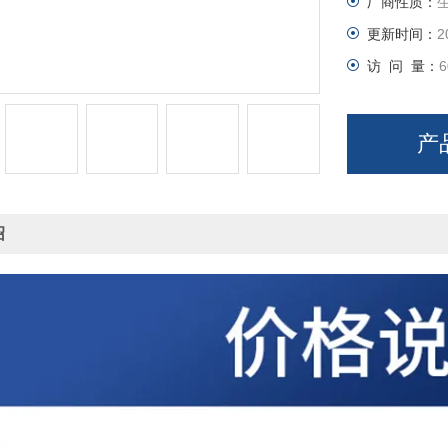
厂商性质：
更新时间：
2
访 问 量：
6
产
绍