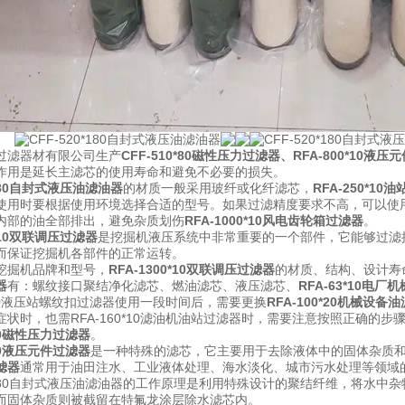
过滤器材有限公司生产
CFF-510*80磁性压力过滤器
、
RFA-800*10液
作用是延长主滤芯的使用寿命和避免不必要的损失。
*180自封式液压油滤油器
的材质一般采用玻纤或化纤滤芯，
RFA-250*1
使用时要根据使用环境选择合适的型号。如果过滤精度要求不高，可以使
内部的油全部排出，避免杂质划伤
RFA-1000*10风电齿轮箱过滤器
。
0*10双联调压过滤器
是挖掘机液压系统中非常重要的一个部件，它能够过滤
而保证挖掘机各部件的正常运转。
挖掘机品牌和型号，
RFA-1300*10双联调压过滤器
的材质、结构、设计寿
器
有：螺纹接口聚结净化滤芯、燃油滤芯、液压滤芯、
RFA-63*10电厂
0*10液压站螺纹扣过滤器使用一段时间后，需要更换
RFA-100*20机械设备
状时，也需RFA-160*10滤油机油站过滤器
时，需要注意按照正确的步
*80磁性压力过滤器
。
*10液压元件过滤器
是一种特殊的滤芯，它主要用于去除液体中的固体杂质
滤器
通常用于油田注水、工业液体处理、海水淡化、城市污水处理等领域
20*180自封式液压油滤油器的工作原理是利用特殊设计的聚结纤维，将水
而固体杂质则被截留在特氟龙涂层除水滤芯内。