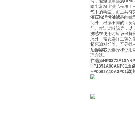
号，避免使用劣质
HP0
除尘器粉尘滤芯是用于
气中的粉尘，而且具有良
液压站润滑油滤芯
的截
此外，根据不同的工况
筋、带过滤缝隙等，以
滤芯
在使用时应该保持
此外，需要选择正确的清
损坏滤料纤维。可寻找
油器滤芯
的选择和使用
理方法。
在选择
HP0372A10
HP1351A06ANP01
HP0503A10ASP0