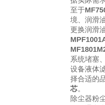
据实际需
至于
MF7
境、润滑
更换润滑
MPF100
MF1801
系统堵塞、
设备液体
择合适的
芯
。
除尘器粉