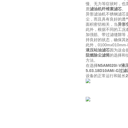
慢、无力等症状时，也
质
滤油机纤维素滤芯
。
异形滤油机不锈钢滤芯
尘，而且具有良好的透气
面积密切相关，当
异形
此外，根据不同的工况
加强筋、带过滤缝隙等
持良好的状态，确保其
此外，0100mx01
液压站油滤芯
因为这会
阻燃除尘滤筒
的选择和
方法。
在选择
N5AM020/-V
5.03.18D10AM/-G
设备的正常运行和延长