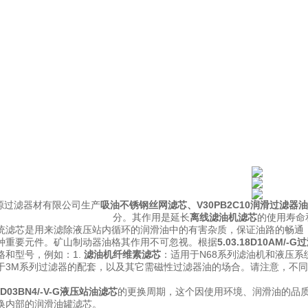
源过滤器材有限公司生产
吸油不锈钢丝网滤芯
、
V30PB2C10润滑过滤器
分。其作用是延长
离线滤油机滤芯
的使用寿命
统滤芯
是用来滤除液压站内循环的润滑油中的有害杂质，保证油路的畅通
种重要元件。
矿山制动器油格
其作用不可忽视。
根据
5.03.18D10AM/
格和型号，例如：
1.
滤油机纤维素滤芯
：适用于N68系列滤油机和液压系
于3M系列过滤器的配套，以及其它需磁性过滤器油的场合。
请注意，不同
18D03BN4/-V-G液压站油滤芯
的更换周期，这个因使用环境、润滑油的品
换内部的润滑油罐滤芯。