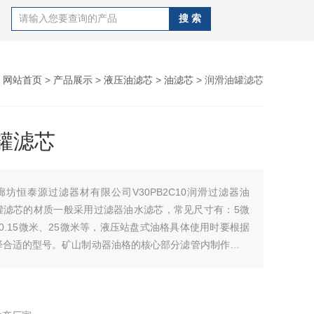
：
网站首页
>
产品展示
>
液压油滤芯
>
油滤芯
> 润滑油罐滤芯
罐滤芯
廊坊恒泰源过滤器材有限公司V30PB2C10润滑过滤器油
罐滤芯的材质一般采用过滤器油水滤芯，常见尺寸有：5微
0.15微米、25微米等，液压站盘式油格具体使用时要根据
择合适的型号。矿山制动器油格的核心部分滤管内制作一层
或非金属过滤网。