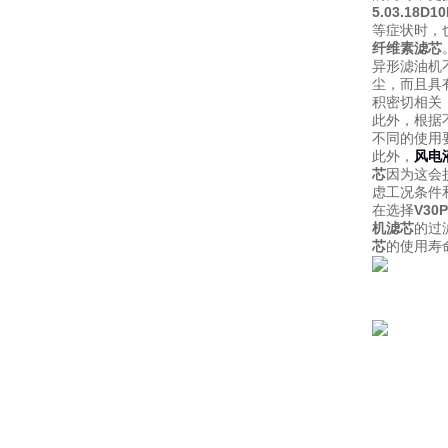
5.03.18D
等症状时，
纤维素滤芯
异形滤油机
尘，而且具有
积密切相关
此外，根据
不同的使用
此外，
风电
芯
因为这会
虑工况条件
在选择
V30
机滤芯
的过
芯
的使用寿