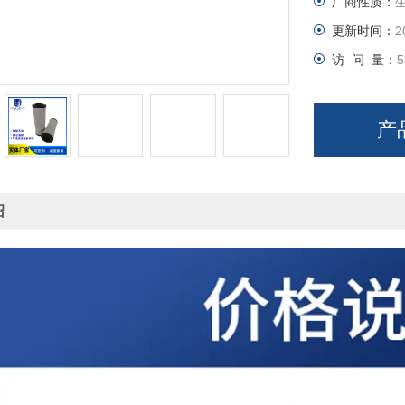
厂商性质：
更新时间：
2
访 问 量：
5
产
绍