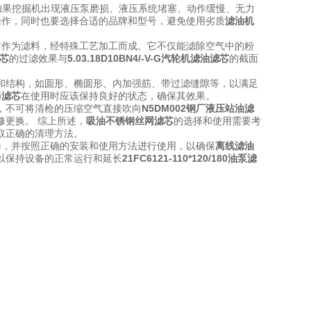
如果挖掘机出现液压泵磨损、液压系统堵塞、动作缓慢、无力
操作，同时也要选择合适的品牌和型号，避免使用劣质
滤油机
布作为滤料，经特殊工艺加工而成。它不仅能滤除空气中的粉
芯
的过滤效果与
5.03.18D10BN4/-V-G汽轮机滤油滤芯
的截面
和结构，如圆形、椭圆形、内加强筋、带过滤缝隙等，以满足
器滤芯
在使用时应该保持良好的状态，确保其效果。
，不可将清枪的压缩空气直接吹向
N5DM002钢厂液压站油滤
修更换。 综上所述，
吸油不锈钢丝网滤芯
的选择和使用需要考
取正确的清理方法。
择，并按照正确的安装和使用方法进行使用，以确保
离线滤油
以保持设备的正常运行和延长
21FC6121-110*120/180油泵滤