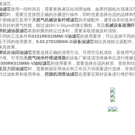
罐滤芯。
油滤芯
使用一段时间后，需要更换液压站润滑油格，如果挖掘机出现液压
滤芯
时，需要注意按照正确的步骤进行操作，同时也要选择合适的品牌和
不锈钢滤芯是用于
天然气机械设备纤维滤芯
的关键配件，通常由非织造布
良好的透气性能，能过滤掉0.5-50μm的微尘颗粒，而且
机械设备玻璃纤
饼机滤油器滤芯
表面积聚的粉尘过多时，需要采取措施及时清除。
不同的工况条件和
0151RK015MM/-V油滤芯
的使用要求，可以选择不同的
足不同的使用要求。
5.03.27D10BN4/-G设备油滤芯
相比其他除尘器配件
保其效果。
测试台油回油滤芯
需要选择正确的清理方法。可用空压机清吹，若使用气
纤维。可寻找
天然气纳米纤维滤清器
的设备厂家或清洗维修单位进行维修
0300RK015MM/-V油站滤芯
的使用要求，需要选择合适的材质、形状和结
泵压力回油滤芯
时，需要根据应用场合和工作压力等因素进行选择，并按
的过滤效果和使用寿命。
挖掘机润滑油滤芯
也需要定期对设备进行维护和