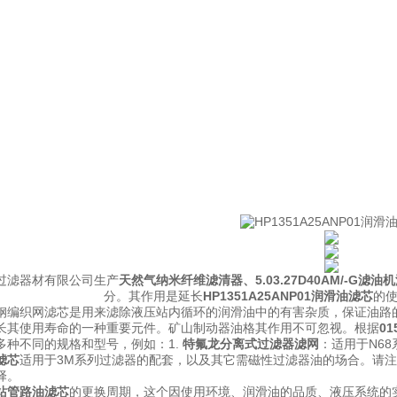
过滤器材有限公司生产
天然气纳米纤维滤清器
、
5.03.27D40AM/-G滤油
分。其作用是延长
HP1351A25ANP01润滑油滤芯
的
钢编织网滤芯
是用来滤除液压站内循环的润滑油中的有害杂质，保证油路
长其使用寿命的一种重要元件。
矿山制动器油格
其作用不可忽视。
根据
01
多种不同的规格和型号，例如：
1.
特氟龙分离式过滤器滤网
：适用于N6
滤芯
适用于3M系列过滤器的配套，以及其它需磁性过滤器油的场合。
请注
择。
站管路油滤芯
的更换周期，这个因使用环境、润滑油的品质、液压系统的