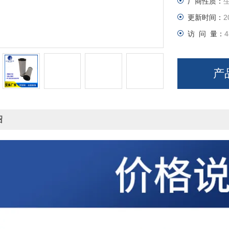
厂商性质：
更新时间：
2
访 问 量：
4
产
绍