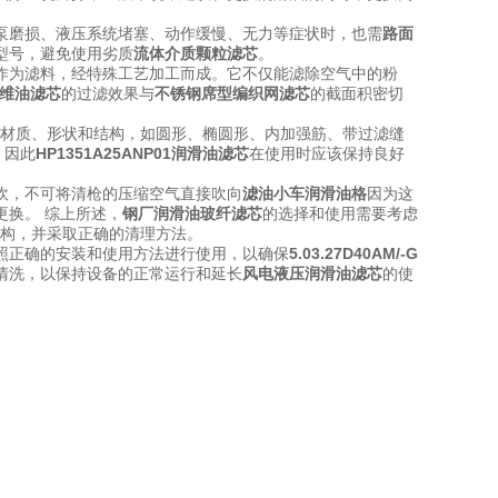
泵磨损、液压系统堵塞、动作缓慢、无力等症状时，也需
路面
型号，避免使用劣质
流体介质颗粒滤芯
。
作为滤料，经特殊工艺加工而成。它不仅能滤除空气中的粉
维油滤芯
的过滤效果与
不锈钢席型编织网滤芯
的截面积密切
材质、形状和结构，如圆形、椭圆形、内加强筋、带过滤缝
。因此
HP1351A25ANP01润滑油滤芯
在使用时应该保持良好
吹，不可将清枪的压缩空气直接吹向
滤油小车润滑油格
因为这
更换。 综上所述，
钢厂润滑油玻纤滤芯
的选择和使用需要考虑
构，并采取正确的清理方法。
照正确的安装和使用方法进行使用，以确保
5.03.27D40AM/-G
清洗，以保持设备的正常运行和延长
风电液压润滑油滤芯
的使