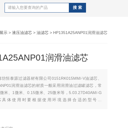
展示
>
液压油滤芯
>
油滤芯
> HP1351A25ANP01润滑油滤芯
51A25ANP01润滑油滤芯
廊坊恒泰源过滤器材有限公司0151RK015MM/-V油滤芯、
A25ANP01润滑油滤芯的材质一般采用润滑油过滤罐滤芯，常
米、1微米、0.15微米、25微米等，5.03.27D40AM/-G
芯具体使用时要根据使用环境选择合适的型号。
015MM/-V油站滤芯的核心部分滤管内制作一层精密的金属或
网。