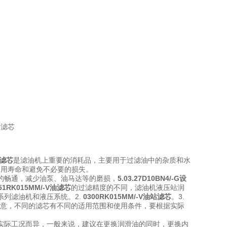
机滤芯
是滤油机上重要的消耗品，主要用于过滤油中的杂质和水
使用寿命和避免不必要的损失。
的畅通，减少油泵
、油马达等的磨损，
5.03.27D10BN4/-G设
51RK015MM/-V油滤芯
的过滤精度的不同，滤油机液压站润
8系列滤油机和液压系统。
2.
0300RK015MM/-V油站滤芯
。
3.
意，不同的滤芯有不同的适用范围和使用条件，要根据实际
实际工况而异
，一般来说，建议在更换润滑油的同时，更换内