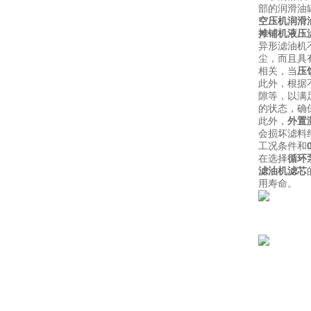
部的润滑油
空压机润滑
摊铺机液压
异形滤油机
尘，而且具有
相关，当
压
此外，根据
隙等，以满
的状态，确
此外，
外置
会损坏滤料
工况条件和
在选择
循环
滤油机滤芯
用寿命。