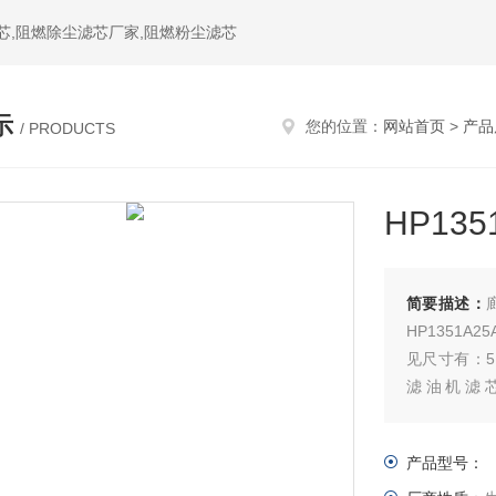
芯,阻燃除尘滤芯厂家,阻燃粉尘滤芯
示
您的位置：
网站首页
>
产品
/ PRODUCTS
HP13
简要描述：
HP1351
见尺寸有：5微
滤油机滤
0300RK
非金属过滤
产品型号：