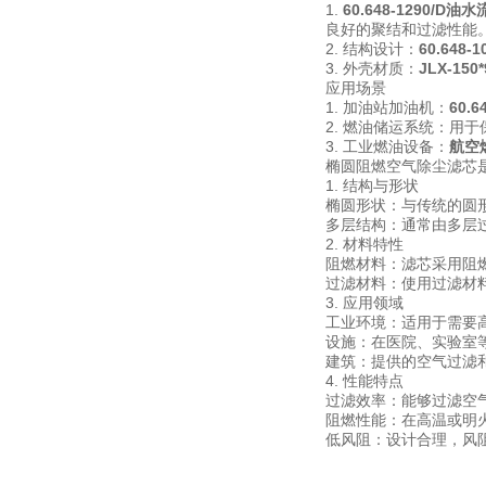
1.
60.648-1290/D
良好的聚结和过滤性能
2. 结构设计：
60.648
3. 外壳材质：
JLX-15
应用场景
1. 加油站加油机：
60.
2. 燃油储运系统：用
3. 工业燃油设备：
航空
椭圆阻燃空气除尘滤芯
1. 结构与形状
椭圆形状：与传统的圆
多层结构：通常由多层
2. 材料特性
阻燃材料：滤芯采用阻
过滤材料：使用过滤材
3. 应用领域
工业环境：适用于需要
设施：在医院、实验室
建筑：提供的空气过滤
4. 性能特点
过滤效率：能够过滤空
阻燃性能：在高温或明
低风阻：设计合理，风