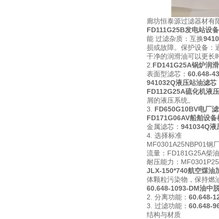
廊坊恒泰源过滤器材有限
FD111G25B发电站设
能 过滤杂质：互换
94
损或故障。保护设备：
干净的润滑油可以更长
2.
FD141G25A锅炉
表面型滤芯：
60.648
941032Q液压站油滤芯
FD112G25A硫化机液
屑的液压系统。
3.
FD650G10BV电
FD171G06AV船舶设
金属滤芯：
941034
4. 选择标准
MF0301A25NB
流量：FD181G25A
耐压能力：MF0301P
JLX-150*740航空
体颗粒污染物，保持燃
60.648-1093-DM
2. 分离功能：
60.648
3. 过滤功能：
60.648
结构与材质