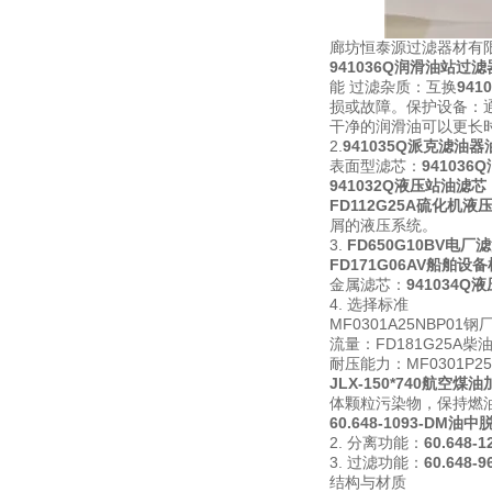
廊坊恒泰源过滤器材有限
941036Q润滑油站过
能 过滤杂质：互换
94
损或故障。保护设备：
干净的润滑油可以更长
2.
941035Q派克滤油
表面型滤芯：
94103
941032Q液压站油滤芯
FD112G25A硫化机液
屑的液压系统。
3.
FD650G10BV电
FD171G06AV船舶设
金属滤芯：
941034
4. 选择标准
MF0301A25NB
流量：FD181G25A
耐压能力：MF0301P
JLX-150*740航空
体颗粒污染物，保持燃
60.648-1093-DM
2. 分离功能：
60.648
3. 过滤功能：
60.648
结构与材质