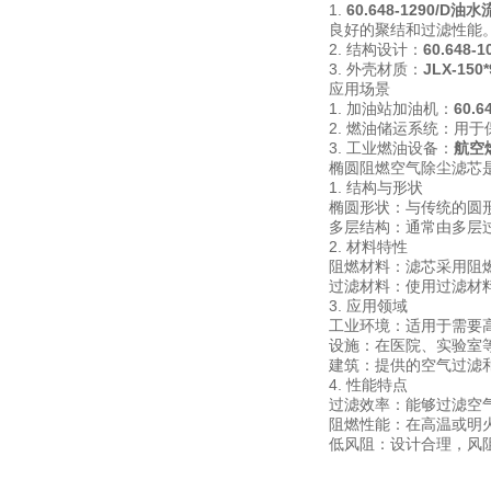
1.
60.648-1290/D
良好的聚结和过滤性能
2. 结构设计：
60.648
3. 外壳材质：
JLX-15
应用场景
1. 加油站加油机：
60.
2. 燃油储运系统：用
3. 工业燃油设备：
航空
椭圆阻燃空气除尘滤芯
1. 结构与形状
椭圆形状：与传统的圆
多层结构：通常由多层
2. 材料特性
阻燃材料：滤芯采用阻
过滤材料：使用过滤材
3. 应用领域
工业环境：适用于需要
设施：在医院、实验室
建筑：提供的空气过滤
4. 性能特点
过滤效率：能够过滤空
阻燃性能：在高温或明
低风阻：设计合理，风