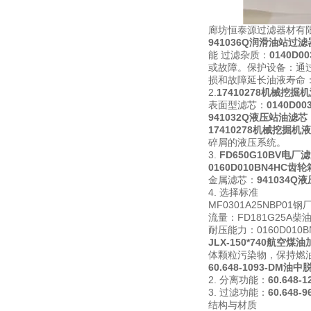
廊坊恒泰源过滤器材有限
941036Q润滑油站过
能 过滤杂质：
0140D
或故障。保护设备：通
损和故障延长油液寿命
2.
17410278机械挖掘
表面型滤芯：
0140D0
941032Q液压站油滤芯
17410278机械挖掘机
碎屑的液压系统。
3.
FD650G10BV电
0160D010BN4HC
金属滤芯：
941034
4. 选择标准
MF0301A25NB
流量：FD181G25A
耐压能力：0160D010
JLX-150*740航空
体颗粒污染物，保持燃
60.648-1093-DM
2. 分离功能：
60.648
3. 过滤功能：
60.648
结构与材质