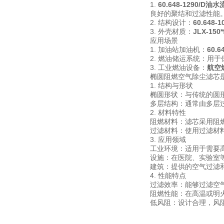
1.
60.648-1290/D
良好的聚结和过滤性能
2. 结构设计：
60.648
3. 外壳材质：
JLX-15
应用场景
1. 加油站加油机：
60.
2. 燃油储运系统：用
3. 工业燃油设备：
航空
椭圆阻燃空气除尘滤芯
1. 结构与形状
椭圆形状：与传统的圆
多层结构：通常由多层
2. 材料特性
阻燃材料：滤芯采用阻
过滤材料：使用过滤材
3. 应用领域
工业环境：适用于需要
设施：在医院、实验室
建筑：提供的空气过滤
4. 性能特点
过滤效率：能够过滤空
阻燃性能：在高温或明
低风阻：设计合理，风