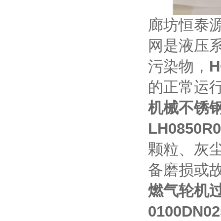
廊坊恒泰源
网
是液压
污染物，
的正常运
机械不锈
LH0850
颗粒、灰
备磨损或
燃气轮机
0100DN