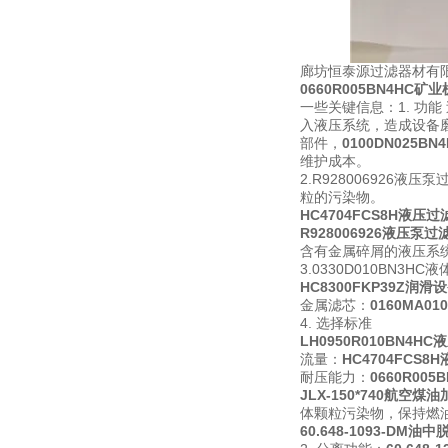
廊坊恒泰源过滤器材有限公
0660R005BN4HC
一些关键信息：1. 功能
入液压系统，造成设备
部件，
0100DN025
维护成本。
2.R928006926液
粒的污染物。
HC4704FCS8H液压
R928006926液压泵
含有金属碎屑的液压系
3.0330D010BN3H
HC8300FKP39Z润
金属滤芯：
0160MA
4. 选择标准
LH0950R010BN4
流量：
HC4704FCS
耐压能力：
0660R00
JLX-150*740航空
体颗粒污染物，保持燃
60.648-1093-DM