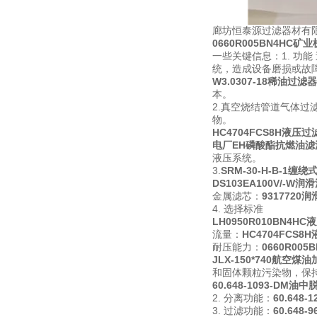
廊坊恒泰源过滤器材有
0660R005BN4HC
一些关键信息：1. 功能
统，造成设备磨损或故
W3.0307-18稀油过
本。
2.真空烧结管道气体过
物。
HC4704FCS8H液压
电厂EH磷酸酯抗燃油滤
液压系统。
3.
SRM-30-H-B-1
DS103EA100V/-W
金属滤芯：
931772
4. 选择标准
LH0950R010BN4
流量：
HC4704FCS
耐压能力：
0660R00
JLX-150*740航空
和固体颗粒污染物，保
60.648-1093-DM
2. 分离功能：
60.648
3. 过滤功能：
60.648