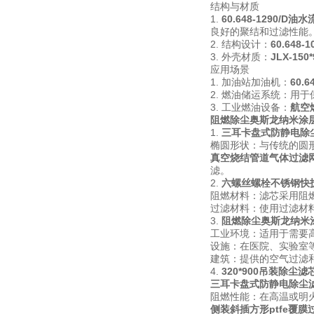
结构与材质
1.
60.648-1290/D
良好的聚结和过滤性能
2. 结构设计：
60.648
3. 外壳材质：
JLX-15
应用场景
1. 加油站加油机：
60.
2. 燃油储运系统：用
3. 工业燃油设备：
航空
阻燃除尘奥斯龙纳米涂
1.
三耳卡盘式防静电除
椭圆形状：与传统的圆
真空烧结管道气体过滤
滤。
2.
六螺丝螺栓不锈钢快
阻燃材料：滤芯采用阻
过滤材料：使用过滤材
3.
阻燃除尘奥斯龙纳米
工业环境：适用于需要
设施：在医院、实验室
建筑：提供的空气过滤
4.
320*900吊装除尘滤
三耳卡盘式防静电除尘
阻燃性能：在高温或明
侧装斜插方形ptfe覆膜