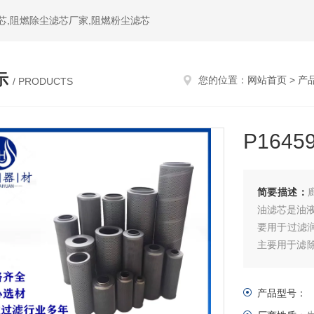
芯,阻燃除尘滤芯厂家,阻燃粉尘滤芯
示
您的位置：
网站首页
>
产
/ PRODUCTS
P164
简要描述：
油滤芯是油液
要用于过滤润
主要用于滤
网滤芯是一
境。
产品型号：