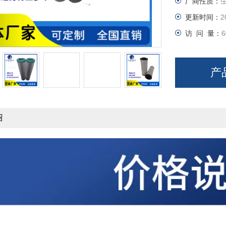
厂商性质：
更新时间：
2
访 问 量：
6
产
绍