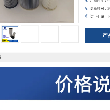
厂商性质：
更新时间：
2
访 问 量：
5
产
绍