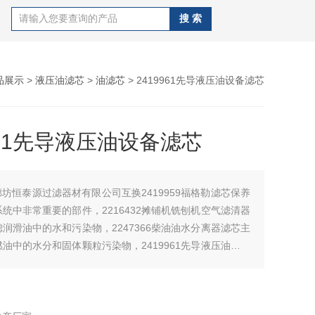
品展示
>
液压油滤芯
>
油滤芯
> 2419961先导液压油设备滤芯
961先导液压油设备滤芯
廊坊恒泰源过滤器材有限公司互换2419959福格勒滤芯保养
统中非常重要的部件，2216432摊铺机铣刨机空气滤清器
润滑油中的水和污染物，2247366柴油油水分离器滤芯主
油中的水分和固体颗粒污染物，2419961先导液压油设备
设计用于液体过滤的设备，具有除杂质，适用于空气的环