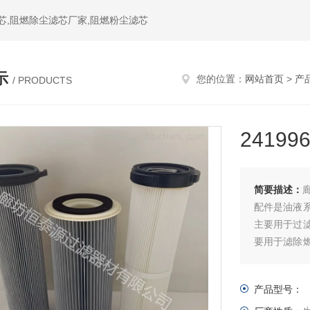
芯,阻燃除尘滤芯厂家,阻燃粉尘滤芯
示
您的位置：
网站首页
>
产
/ PRODUCTS
2419
简要描述：
配件是油液系
主要用于过滤
要用于滤除燃
滤芯是一种
境。
产品型号：