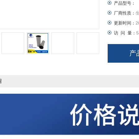
产品型号：
厂商性质：
更新时间：
2
访 问 量：
5
产
绍