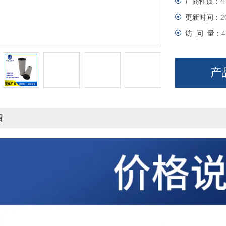
厂商性质：
更新时间：
2
访 问 量：
4
产
绍