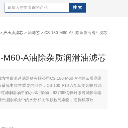
>
液压油滤芯
>
油滤芯
> CS-150-M60-A油除杂质润滑油滤芯
50-M60-A油除杂质润滑油滤芯
廊坊恒泰源过滤器材有限公司CS-150-M60-A油除杂质润滑
系统中非常重要的部件，CS-100-P10-A泵车旋装螺纹油
过滤润滑油中的水和污染物，937395Q循环泵过滤器润滑
用于滤除燃油中的水分和固体颗粒污染物，挖掘机液压保养
是一种设计用于液体过滤的设备，具有除杂质，适用于空气