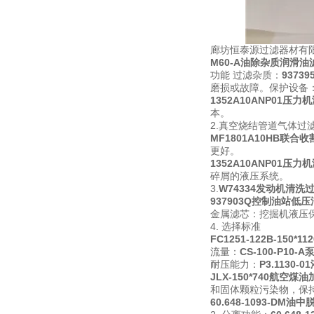
廊坊恒泰源过滤器材有
M60-A油除杂质润滑油
功能 过滤杂质：
937
磨损或故障。保护设备
1352A10ANP01压
本。
2.真空烧结管道气体过
MF1801A10HB联合
更好。
1352A10ANP01压
碎屑的液压系统。
3.
W74334发动机清洗
937903Q控制油站低
金属滤芯：挖掘机液压
4. 选择标准
FC1251-122B-150*
流量：
CS-100-P10
耐压能力：
P3.1130
JLX-150*740航空
和固体颗粒污染物，保
60.648-1093-DM