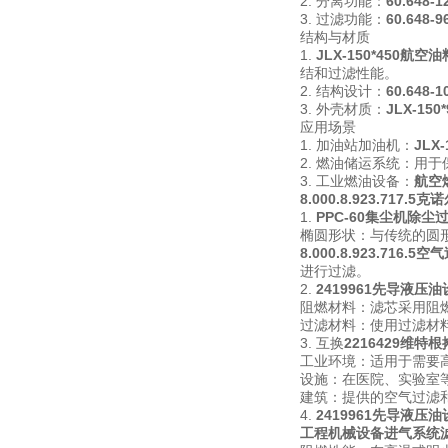
2. 分离功能：
60.648
3. 过滤功能：
60.648
结构与材质
1.
JLX-150*450航空
结和过滤性能。
2. 结构设计：
60.648
3. 外壳材质：
JLX-15
应用场景
1. 加油站加油机：
JLX
2. 燃油储运系统：用
3. 工业燃油设备：
航空
8.000.8.923.717.5
1.
PPC-60集尘机除尘
椭圆形状：与传统的圆
8.000.8.923.716.5
进行过滤。
2.
2419961先导液压
阻燃材料：滤芯采用阻
过滤材料：使用过滤材
3. 互换
2216429维特
工业环境：适用于需要
设施：在医院、实验室
建筑：提供的空气过滤
4.
2419961先导液压
工程机械设备进气系统