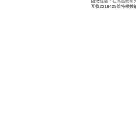
阻燃性能：在高温或明
互换2216429维特根