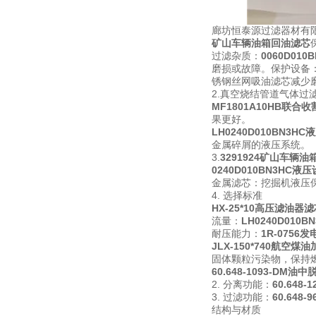
廊坊恒泰源过滤器材有
矿山车辆油箱回油滤芯
过滤杂质：
0060D01
磨损或故障。保护设备
锈钢丝网吸油滤芯
减少
2.真空烧结管道气体过
MF1801A10HB联合
果更好。
LH0240D010BN3H
金属碎屑的液压系统。
3.
3291924矿山车辆
0240D010BN3HC
金属滤芯：挖掘机液压
4. 选择标准
HX-25*10高压滤油器
流量：
LH0240D010
耐压能力：
1R-075
JLX-150*740航空
固体颗粒污染物，保持
60.648-1093-DM
2. 分离功能：
60.648
3. 过滤功能：
60.648
结构与材质