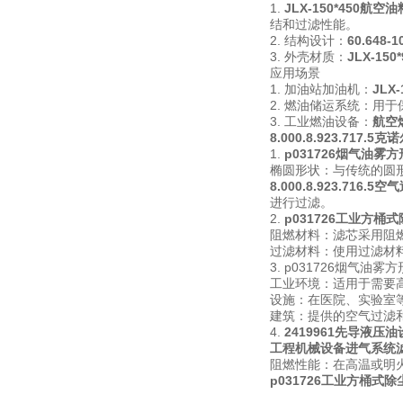
1.
JLX-150*450航空
结和过滤性能。
2. 结构设计：
60.648
3. 外壳材质：
JLX-15
应用场景
1. 加油站加油机：
JLX
2. 燃油储运系统：用
3. 工业燃油设备：
航空
8.000.8.923.717.5
1.
p031726烟气油雾
椭圆形状：与传统的圆
8.000.8.923.716.5
进行过滤。
2.
p031726工业方桶
阻燃材料：滤芯采用阻
过滤材料：使用过滤材
3. p031726烟气油雾
工业环境：适用于需要
设施：在医院、实验室
建筑：提供的空气过滤
4.
2419961先导液压
工程机械设备进气系统
阻燃性能：在高温或明
p031726工业方桶式