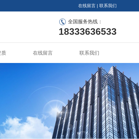
在线留言
|
联系我们
全国服务热线：
18333636533
资质
在线留言
联系我们