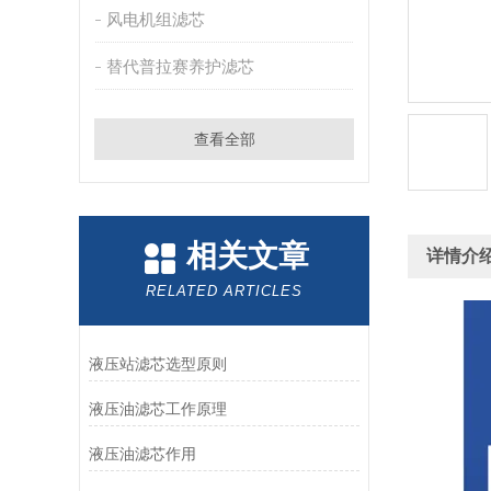
风电机组滤芯
替代普拉赛养护滤芯
查看全部
相关文章
详情介
RELATED ARTICLES
液压站滤芯选型原则
液压油滤芯工作原理
液压油滤芯作用