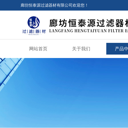
廊坊恒泰源过滤器材有限公司欢迎您！
网站首页
关于我们
产品