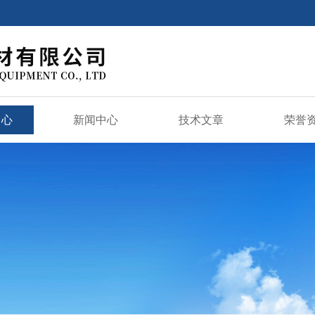
中心
新闻中心
技术文章
荣誉