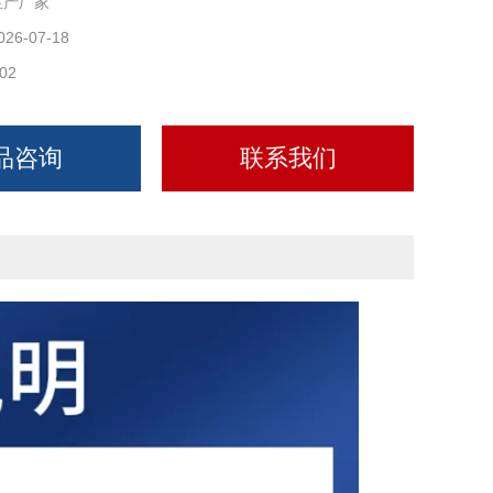
生产厂家
026-07-18
02
品咨询
联系我们