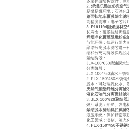
多层梯度结构设计，兼
2.
焊烟打磨抛光机空气
易燃易爆环境：石油化
路面扫地车覆膜除尘滤
高精度需求：电子芯片
3.
P191194阻燃滤材
长寿命：覆膜抗结垢性强
焊烟净化覆膜阻燃粉尘
节能环保：低运行阻力减少
聚结分离脱水滤芯是一
结和分离两阶段实现脱
聚结阶段：
JLX-100*650
分离阶段：
JLX-100*750
2.
FLX-150*450不
脱水：可处理乳化水、游
天然气聚酯纤维分离滤
液化石油气分离聚结滤
3.
JLX-100*620聚
燃油系统：船舶、发电
聚结脱水滤油机拦截滤
液压系统：保护精密液
化工领域：溶剂、液态
4.
FLX-150*450不