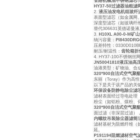
管路机械油不锈钢滤芯
HY37-50过滤器油粗滤
2.
液压油发电机组玻纤
表面型滤芯（如金属网
深度型滤芯（如玻璃纤
替代306631英德诺
3.
H10XL A00-0-
纳污容量：
PI8430D
压差特性：0330D010
耐压/耐温性：
齿轮箱折
4. HY37-100不锈钢
JN50041810液压油
油液类型：矿物油、合
320*900自洁式空气聚
东丽（Toray）作为高
以下是关于该产品的关键
环保设备防静电除尘滤
滤材表面经过导电处理
粉尘（如铝粉、煤粉、
320*900自洁式空气聚
面过滤（非深层过滤）
内螺纹吊装除尘器滤筒
滤材基材为阻燃纤维（如
延。
P191194阻燃滤材空气