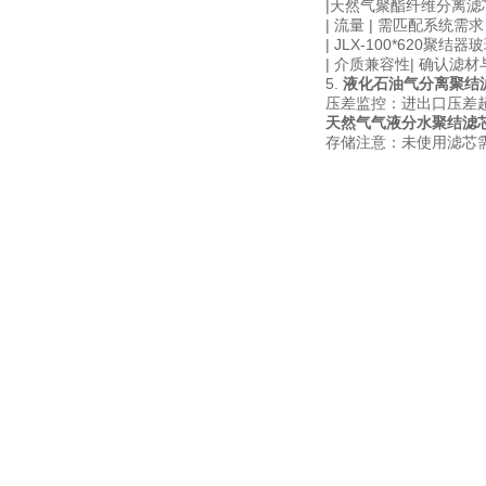
|天然气聚酯纤维分离滤
| 流量 | 需匹配系统需求（
| JLX-100*620聚
| 介质兼容性| 确认滤
5.
液化石油气分离聚结
压差监控：进出口压差超
天然气气液分水聚结滤
存储注意：未使用滤芯